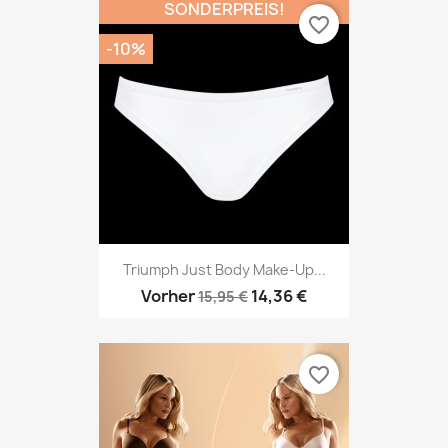
SONDERPREIS!
favorite_border
-10%
Triumph Just Body Make-Up...
Vorher
14,36 €
15,95 €
favorite_border