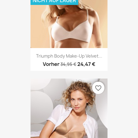
NICHT AUF LAGER
Triumph Body Make-Up Velvet...
Vorher
24,47 €
34,95 €
favorite_border