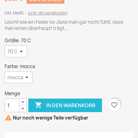
inkl. MwSt.
zzgl. Versandkosten
Leicht wie ein Feder so ,dass man gar nicht fühlt, dass
man einen überhaupt trägt...
Größe: 70 C
Farbe: mocca
Menge

favorite_border
IN DEN WARENKORB

Nur noch wenige Teile verfügbar