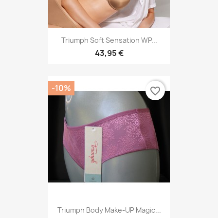
Triumph Soft Sensation WP...
43,95 €
-10%
favorite_border
Triumph Body Make-UP Magic...