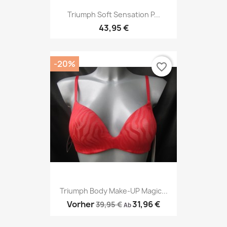
Triumph Soft Sensation P...
43,95 €
-20%
favorite_border
Triumph Body Make-UP Magic...
Vorher
31,96 €
39,95 €
Ab