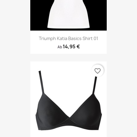
Triumph Katia Basics Shirt 01
14,95 €
Ab
favorite_border