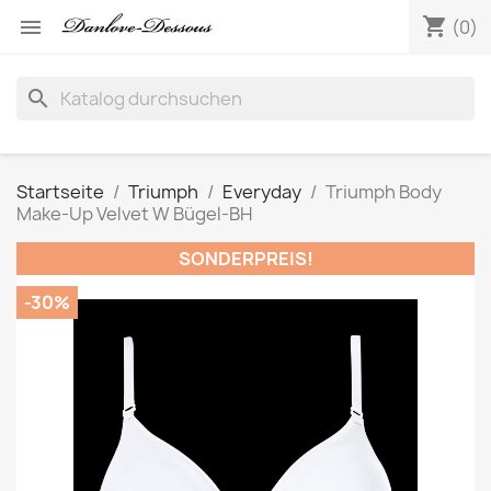
shopping_cart

(0)
search
Startseite
Triumph
Everyday
Triumph Body
Make-Up Velvet W Bügel-BH
SONDERPREIS!
-30%