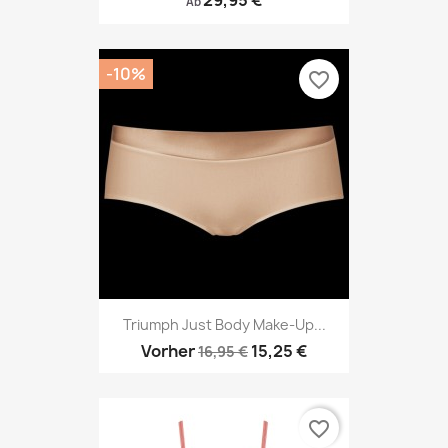
29,95 €
Ab
-10%
favorite_border
Triumph Just Body Make-Up...
Vorher
15,25 €
16,95 €
favorite_border