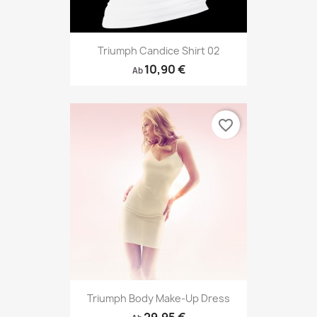
Triumph Candice Shirt 02
10,90 €
Ab
favorite_border
Triumph Body Make-Up Dress