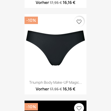
Vorher
16,16 €
17,95 €
-10%
favorite_border
Triumph Body Make-UP Magic...
Vorher
16,16 €
17,95 €
-10%
favorite_border