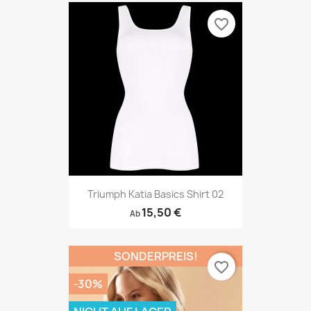
favorite_border
Triumph Katia Basics Shirt 02
15,50 €
Ab
SONDERPREIS!
favorite_border
-30%