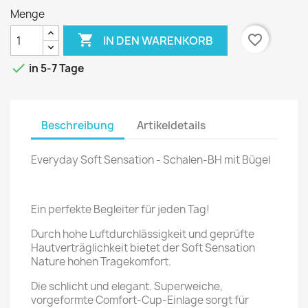
Menge

favorite_border
IN DEN WARENKORB

in 5-7 Tage
Beschreibung
Artikeldetails
Everyday Soft Sensation - Schalen-BH mit Bügel
Ein perfekte Begleiter für jeden Tag!
Durch hohe Luftdurchlässigkeit und geprüfte
Hautverträglichkeit bietet der Soft Sensation
Nature hohen Tragekomfort.
Die schlicht und elegant. Superweiche,
vorgeformte Comfort-Cup-Einlage sorgt für