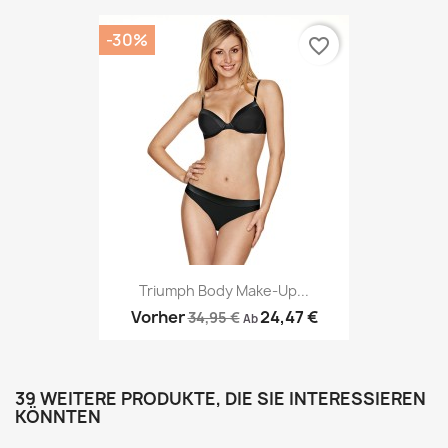
-30%
favorite_border
Triumph Body Make-Up...
Vorher
24,47 €
34,95 €
Ab
39 WEITERE PRODUKTE, DIE SIE INTERESSIEREN
KÖNNTEN