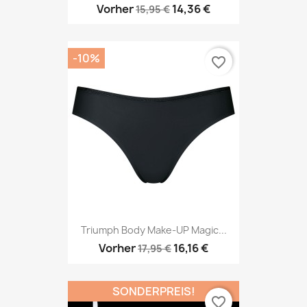
Vorher
14,36 €
15,95 €
-10%
favorite_border
Triumph Body Make-UP Magic...
Vorher
16,16 €
17,95 €
SONDERPREIS!
favorite_border