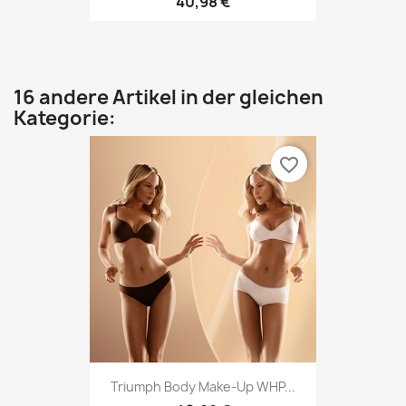
40,98 €
16 andere Artikel in der gleichen
Kategorie:
favorite_border
Triumph Body Make-Up WHP...