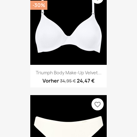
-30%
Triumph Body Make-Up Velvet...
Vorher
24,47 €
34,95 €
favorite_border