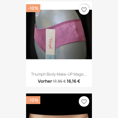
-10%
favorite_border
Triumph Body Make-UP Magic...
Vorher
16,16 €
17,95 €
-10%
favorite_border