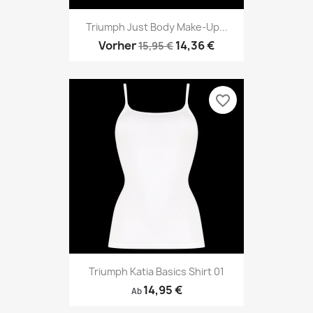
Triumph Just Body Make-Up...
Vorher
14,36 €
15,95 €
favorite_border
Triumph Katia Basics Shirt 01
14,95 €
Ab