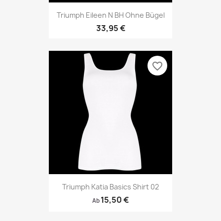
Triumph Eileen N BH Ohne Bügel
33,95 €
favorite_border
Triumph Katia Basics Shirt 02
15,50 €
Ab