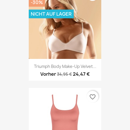
-30%
NICHT AUF LAGER
Triumph Body Make-Up Velvet...
Vorher
24,47 €
34,95 €
favorite_border