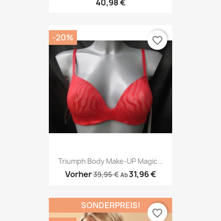
40,98 €
-20%
favorite_border
Triumph Body Make-UP Magic...
Vorher
31,96 €
39,95 €
Ab
SONDERPREIS!
favorite_border