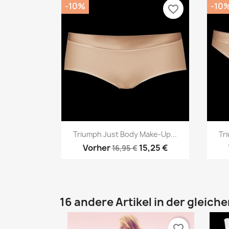
-10%
-10
favorite_border
Vorschau

Triumph Just Body Make-Up...
Tr
Vorher
15,25 €
16,95 €
16 andere Artikel in der gleich
favorite_border