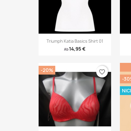
Vorschau

Triumph Katia Basics Shirt 01
14,95 €
Ab
-20%
favorite_border
-30
NIC