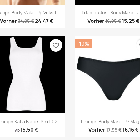
Vorschau
Vorschau


umph Body Make-Up Velvet...
Triumph Just Body Make-Up
Vorher
24,47 €
Vorher
15,25 €
34,95 €
16,95 €
-10%
favorite_border
fa
Vorschau
Vorschau


riumph Katia Basics Shirt 02
Triumph Body Make-UP Magic
15,50 €
Vorher
16,16 €
17,95 €
Ab