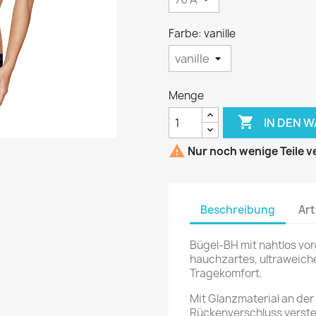
Farbe: vanille
Menge

IN DEN 

Nur noch wenige Teile v
Beschreibung
Art
Bügel-BH mit nahtlos vo
hauchzartes, ultraweiche
Tragekomfort.
Mit Glanzmaterial an der
Rückenverschluss verstel