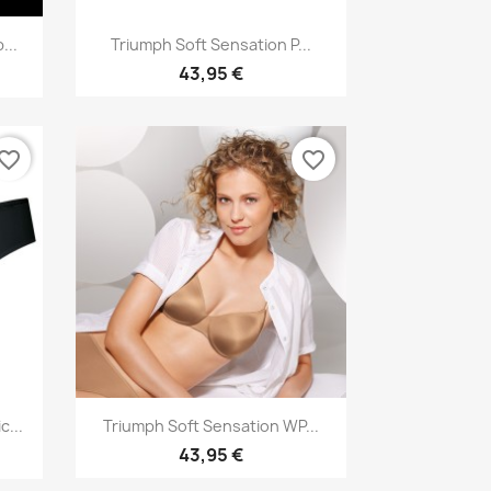
Vorschau

...
Triumph Soft Sensation P...
43,95 €
vorite_border
favorite_border
Vorschau

...
Triumph Soft Sensation WP...
43,95 €