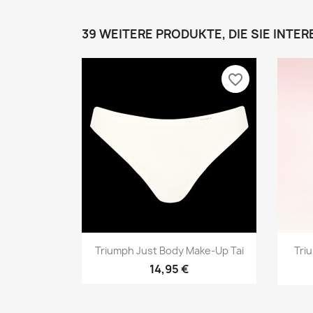
39 WEITERE PRODUKTE, DIE SIE INTE
favorite_border
Vorschau

Triumph Just Body Make-Up Tai
Tri
14,95 €