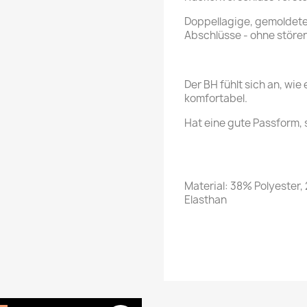
Doppellagige, gemoldete
Abschlüsse - ohne störe
Der BH fühlt sich an, wie 
komfortabel.
Hat eine gute Passform, 
Material: 38% Polyester
Elasthan