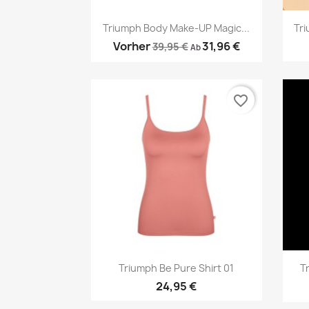
Vorschau

Triumph Body Make-UP Magic...
Tri
Vorher
31,96 €
39,95 €
Ab
favorite_border
Vorschau

Triumph Be Pure Shirt 01
T
24,95 €