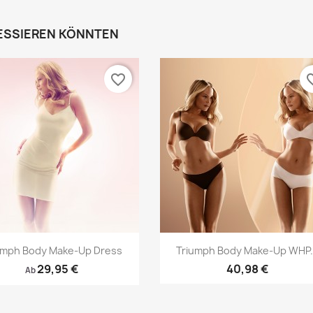
RESSIEREN KÖNNTEN
favorite_border
favori
Vorschau
Vorschau


umph Body Make-Up Dress
Triumph Body Make-Up WHP.
29,95 €
40,98 €
Ab