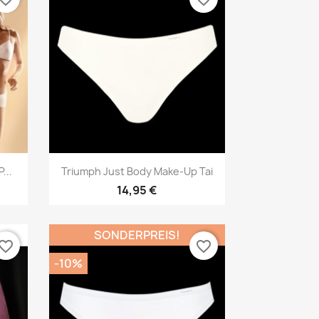
Vorschau

...
Triumph Just Body Make-Up Tai
14,95 €
SONDERPREIS!
vorite_border
favorite_border
-10%