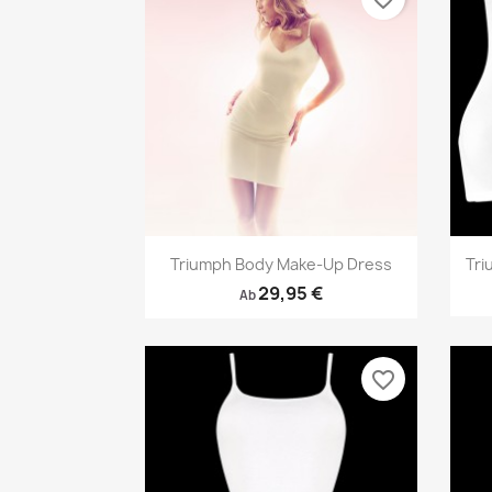
Vorschau

Triumph Body Make-Up Dress
Tri
29,95 €
Ab
favorite_border