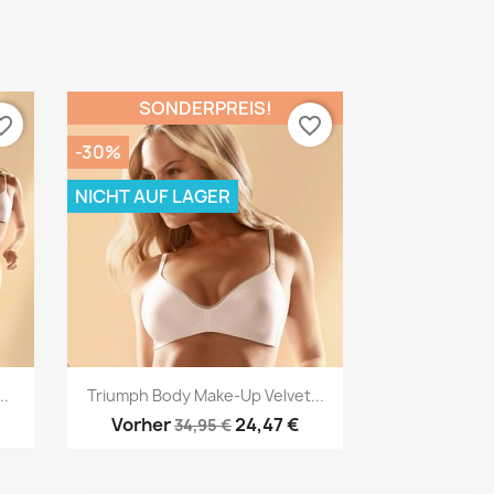
SONDERPREIS!
te_border
favorite_border
-30%
NICHT AUF LAGER
Vorschau

..
Triumph Body Make-Up Velvet...
Vorher
24,47 €
34,95 €