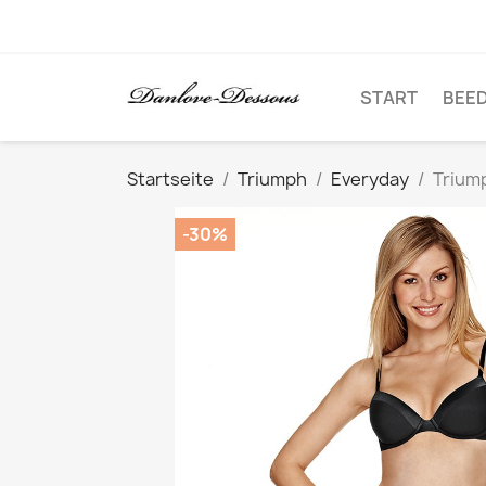
START
BEE
Startseite
Triumph
Everyday
Trium
-30%