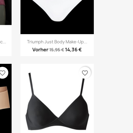
Vorschau

...
Triumph Just Body Make-Up...
Vorher
14,36 €
15,95 €
vorite_border
favorite_border