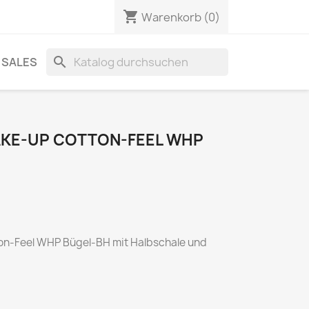
shopping_cart
Warenkorb
(0)
search
SALES
AKE-UP COTTON-FEEL WHP
n-Feel WHP Bügel-BH mit Halbschale und