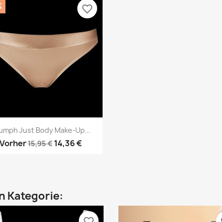
%
favorite_border
Vorschau

iumph Just Body Make-Up...
Vorher
14,36 €
15,95 €
en Kategorie:
favorite_border
fa