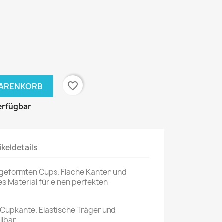
favorite_border
WARENKORB
erfügbar
ikeldetails
rgeformten Cups. Flache Kanten und
s Material für einen perfekten
 Cupkante. Elastische Träger und
lbar.