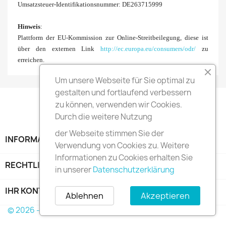
Umsatzsteuer-Identifikationsnummer: DE
263715999
Hinweis
:
Plattform der EU-Kommission zur Online-Streitbeilegung, diese ist
über den externen Link
http://ec.europa.eu/consumers/odr/
zu
erreichen.
Um unsere Webseite für Sie optimal zu
gestalten und fortlaufend verbessern
zu können, verwenden wir Cookies.
Durch die weitere Nutzung
der Webseite stimmen Sie der
INFORMATION

Verwendung von Cookies zu. Weitere
Informationen zu Cookies erhalten Sie
RECHTLICHE HINWEISE

in unserer
Datenschutzerklärung
IHR KONTO

Ablehnen
Akzeptieren
© 2026 - Shop-Software von PrestaShop™