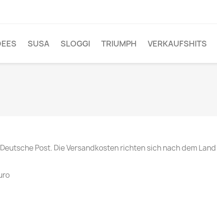
DEES
SUSA
SLOGGI
TRIUMPH
VERKAUFSHITS
/Deutsche Post. Die Versandkosten richten sich nach dem Land i
uro