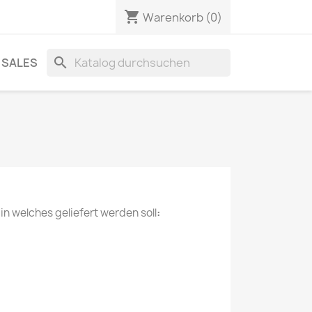
shopping_cart
Warenkorb
(0)
search
SALES
n welches geliefert werden soll
: