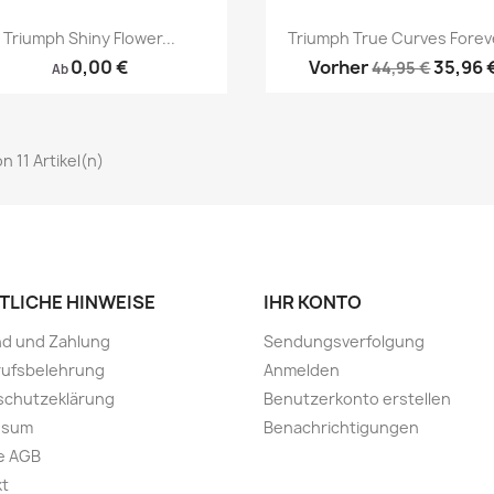
Vorschau
Vorschau


Triumph Shiny Flower...
Triumph True Curves Foreve
0,00 €
Vorher
35,96 
44,95 €
Ab
von 11 Artikel(n)
TLICHE HINWEISE
IHR KONTO
nd und Zahlung
Sendungsverfolgung
rufsbelehrung
Anmelden
schutzeklärung
Benutzerkonto erstellen
ssum
Benachrichtigungen
e AGB
kt