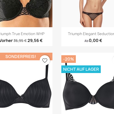
Vorschau
Vorschau


riumph True Emotion WHP
Triumph Elegant Seduction
Vorher
29,56 €
0,00 €
36,95 €
Ab
SONDERPREIS!
-20%
favorite_border
NICHT AUF LAGER