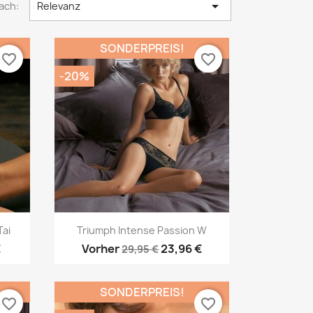

ach:
Relevanz
SONDERPREIS!
favorite_border
favorite_border
-20%
Vorschau

Tai
Triumph Intense Passion W
€
Vorher
23,96 €
29,95 €
SONDERPREIS!
favorite_border
favorite_border