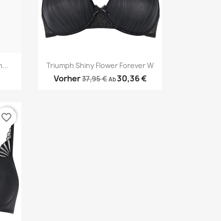
Vorschau

...
Triumph Shiny Flower Forever W
Vorher
30,36 €
37,95 €
Ab
favorite_border