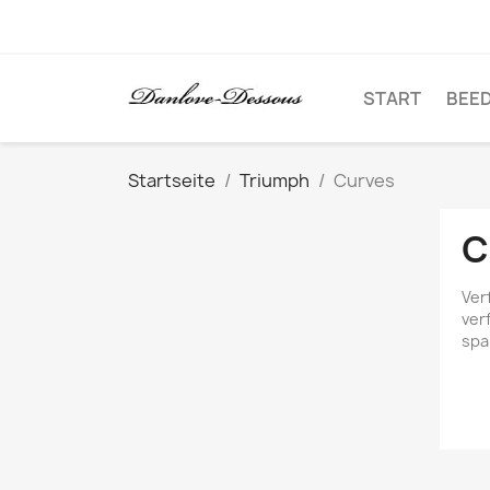
START
BEE
Startseite
Triumph
Curves
C
Ver
ver
spa