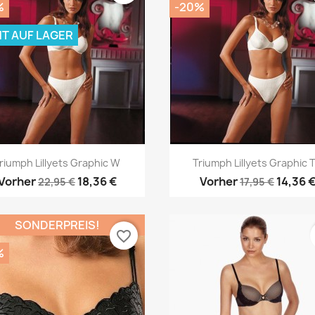
%
-20%
HT AUF LAGER
Vorschau
Vorschau


riumph Lillyets Graphic W
Triumph Lillyets Graphic T
Vorher
18,36 €
Vorher
14,36 
22,95 €
17,95 €
SONDERPREIS!
favorite_border
%