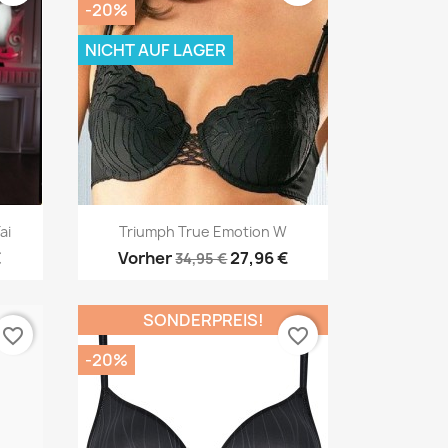
-20%
NICHT AUF LAGER
Vorschau

ai
Triumph True Emotion W
€
Vorher
27,96 €
34,95 €
SONDERPREIS!
favorite_border
favorite_border
-20%