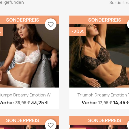
ikel gefunden
Sortiert n
SONDERPREIS!
SONDERPREIS!
favorite_border
%
-20%
Vorschau
Vorschau


riumph Dreamy Emotion W
Triumph Dreamy Emotion 
Vorher
33,25 €
Vorher
14,36 
36,95 €
17,95 €
SONDERPREIS!
SONDERPREIS!
favorite_border