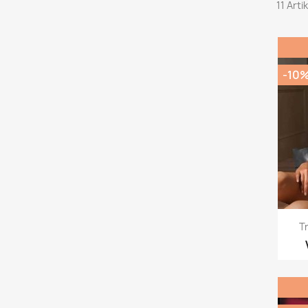
11 Art
-10
T