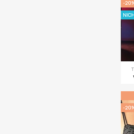
-20
NIC
T
-20