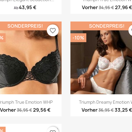
43,95 €
Vorher
27,96 €
34,95 €
Ab
SONDERPREIS!
SONDERPREIS!
favorite_border
fa
0%
-10%
Vorschau
Vorschau


riumph True Emotion WHP
Triumph Dreamy Emotion
Vorher
29,56 €
Vorher
33,25 
36,95 €
36,95 €
0%