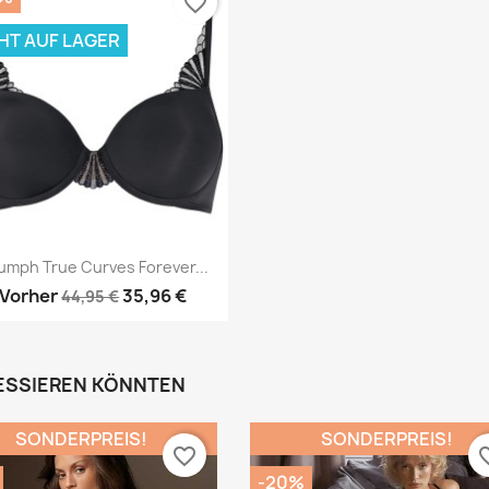
favorite_border
HT AUF LAGER
Vorschau

iumph True Curves Forever...
Vorher
35,96 €
44,95 €
RESSIEREN KÖNNTEN
SONDERPREIS!
SONDERPREIS!
favorite_border
favori
-20%