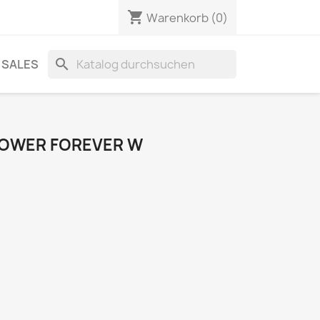
shopping_cart
Warenkorb
(0)
search
SALES
LOWER FOREVER W