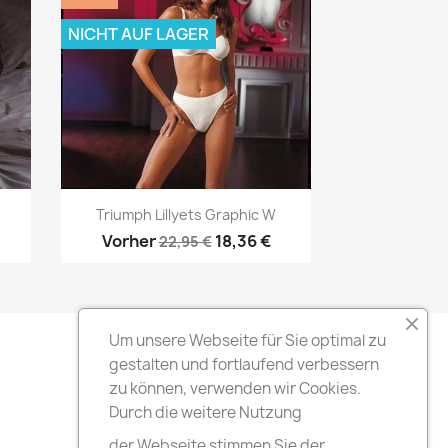
NICHT AUF LAGER
Vorschau

Triumph Lillyets Graphic W
Vorher
18,36 €
22,95 €
Um unsere Webseite für Sie optimal zu
gestalten und fortlaufend verbessern
zu können, verwenden wir Cookies.
Durch die weitere Nutzung
der Webseite stimmen Sie der