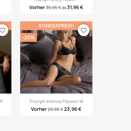
Vorher
31,96 €
39,95 €
Ab
SONDERPREIS!
vorite_border
favorite_border
-20%
Vorschau

 W
Triumph Intense Passion W
€
Vorher
23,96 €
29,95 €