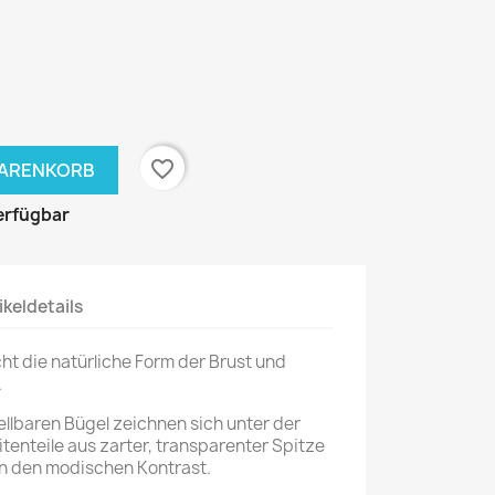
favorite_border
WARENKORB
erfügbar
ikeldetails
ht die natürliche Form der Brust und
.
llbaren Bügel zeichnen sich unter der
itenteile aus zarter, transparenter Spitze
en den modischen Kontrast.