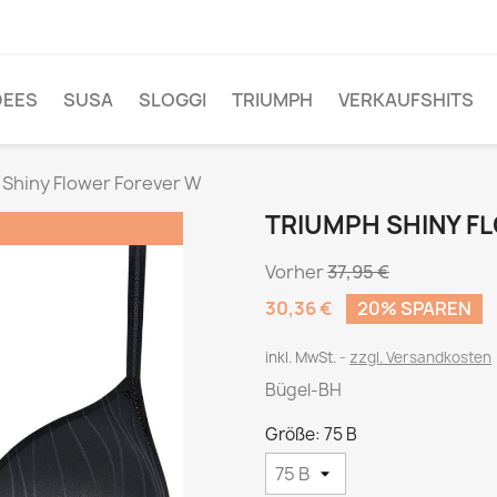
DEES
SUSA
SLOGGI
TRIUMPH
VERKAUFSHITS
 Shiny Flower Forever W
TRIUMPH SHINY F
!
Vorher
37,95 €
30,36 €
20% SPAREN
inkl. MwSt.
zzgl. Versandkosten
Bügel-BH
Größe: 75 B