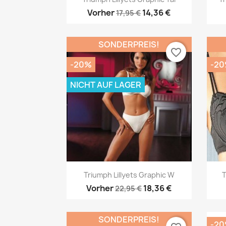
Vorher
14,36 €
17,95 €
SONDERPREIS!
favorite_border
-20%
-2
NICHT AUF LAGER
Vorschau

Triumph Lillyets Graphic W
T
Vorher
18,36 €
22,95 €
SONDERPREIS!
-2