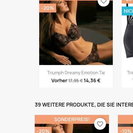
favorite_border
-20%
NIC
Vorschau

Triumph Dreamy Emotion Tai
Tr
Vorher
14,36 €
17,95 €
39 WEITERE PRODUKTE, DIE SIE INTE
SONDERPREIS!
favorite_border
-20%
-10%