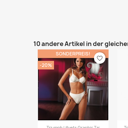
10 andere Artikel in der gleich
SONDERPREIS!
favorite_border
-20%
Vorschau

Triumph Lillyets Graphic Tai
T