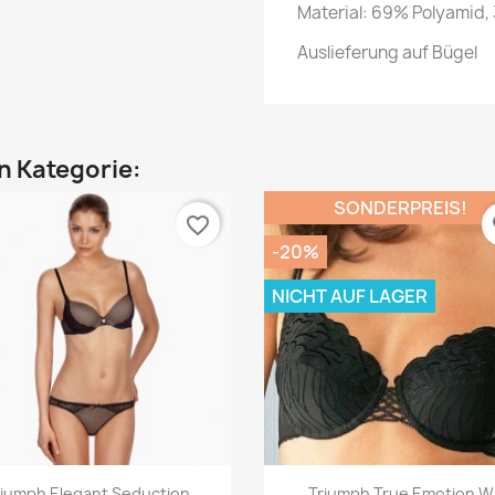
Material: 69% Polyamid,
Auslieferung auf Bügel
en Kategorie:
SONDERPREIS!
favorite_border
fa
-20%
NICHT AUF LAGER
Vorschau
Vorschau


riumph Elegant Seduction...
Triumph True Emotion W