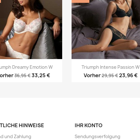
Vorschau
Vorschau


iumph Dreamy Emotion W
Triumph Intense Passion W
orher
33,25 €
Vorher
23,96 €
36,95 €
29,95 €
TLICHE HINWEISE
IHR KONTO
nd und Zahlung
Sendungsverfolgung