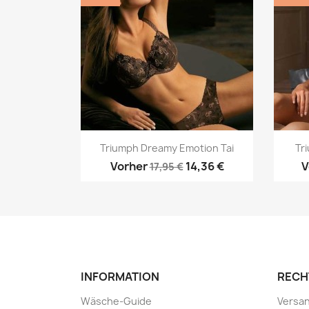
Vorschau

Triumph Dreamy Emotion Tai
Tr
Vorher
14,36 €
V
17,95 €
INFORMATION
RECH
Wäsche-Guide
Versa