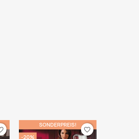
SONDERPREIS!
te_border
favorite_border
-20%