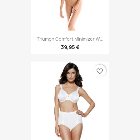
Triumph Comfort Minimizer W...
39,95 €
favorite_border