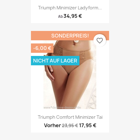
Triumph Minimizer Ladyform...
34,95 €
Ab
SONDERPREIS!
favorite_border
-6,00 €
NICHT AUF LAGER
Triumph Comfort Minimizer Tai
Vorher
17,95 €
23,95 €