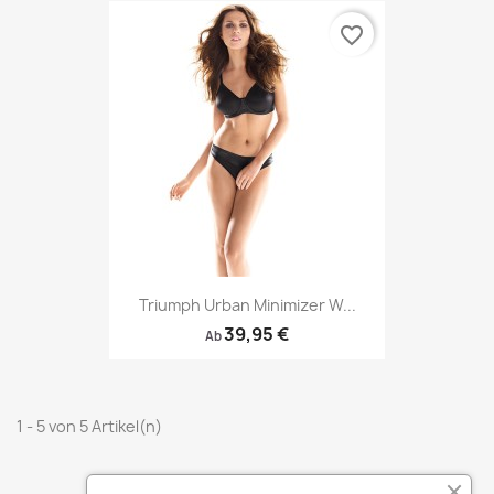
favorite_border
Triumph Urban Minimizer W...
39,95 €
Ab
1 - 5 von 5 Artikel(n)
Zum Seitenanfang
