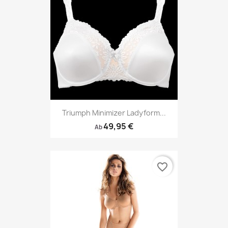
Triumph Minimizer Ladyform...
49,95 €
Ab
favorite_border