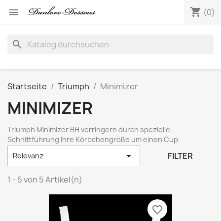
shopping_cart

(0)
search
Startseite
Triumph
Minimizer
MINIMIZER
Triumph Minimizer BH verringern durch spezielle
Schnittführung Ihre Körbchengröße um einen Cup.

FILTER
Relevanz
1 - 5 von 5 Artikel(n)
favorite_border