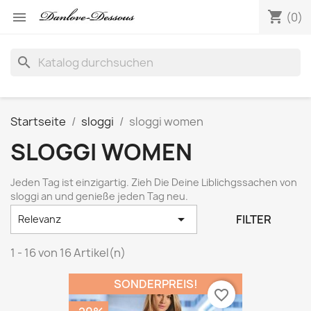
shopping_cart

(0)
search
Startseite
sloggi
sloggi women
SLOGGI WOMEN
Jeden Tag ist einzigartig. Zieh Die Deine Liblichgssachen von
sloggi an und genieße jeden Tag neu.

FILTER
Relevanz
1 - 16 von 16 Artikel(n)
SONDERPREIS!
favorite_border