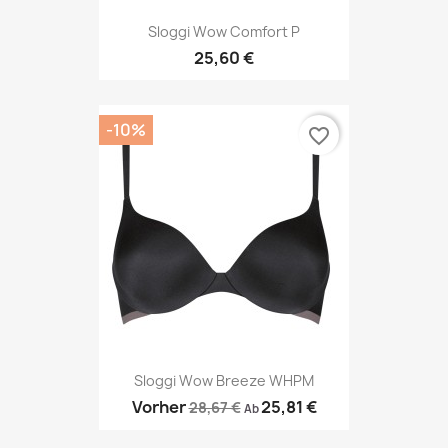
Sloggi Wow Comfort P
25,60 €
-10%
favorite_border
Sloggi Wow Breeze WHPM
Vorher
25,81 €
28,67 €
Ab