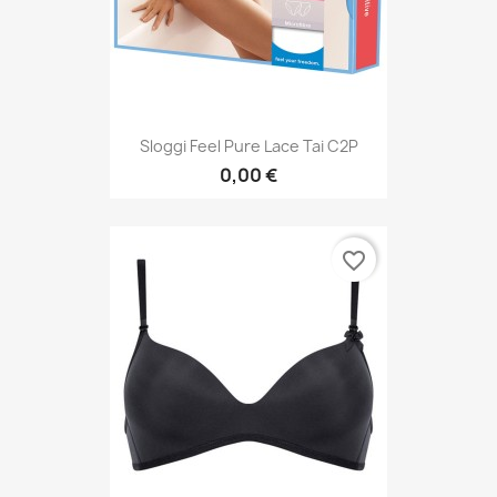
Sloggi Feel Pure Lace Tai C2P
0,00 €
favorite_border