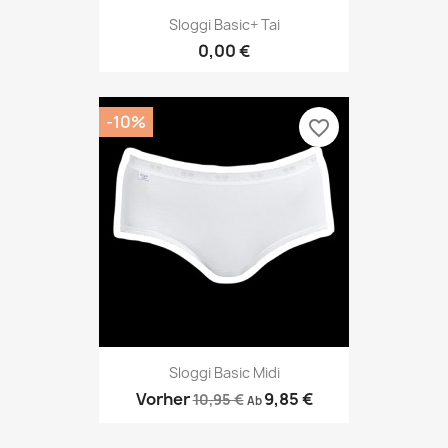
Sloggi Basic+ Tai
0,00 €
-10%
favorite_border
Sloggi Basic Midi
Vorher
9,85 €
10,95 €
Ab