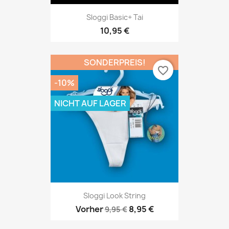
Sloggi Basic+ Tai
10,95 €
SONDERPREIS!
favorite_border
-10%
NICHT AUF LAGER
Sloggi Look String
Vorher
8,95 €
9,95 €