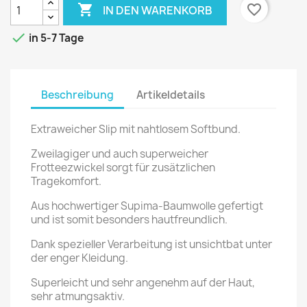

favorite_border
IN DEN WARENKORB

in 5-7 Tage
Beschreibung
Artikeldetails
Extraweicher Slip mit nahtlosem Softbund.
Zweilagiger und auch superweicher
Frotteezwickel sorgt für zusätzlichen
Tragekomfort.
Aus hochwertiger Supima-Baumwolle gefertigt
und ist somit besonders hautfreundlich.
Dank spezieller Verarbeitung ist unsichtbat unter
der enger Kleidung.
Superleicht und sehr angenehm auf der Haut,
sehr atmungsaktiv.