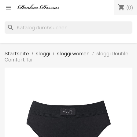
shopping_cart

(0)
search
Startseite
sloggi
sloggi women
sloggi Double
Comfort Tai