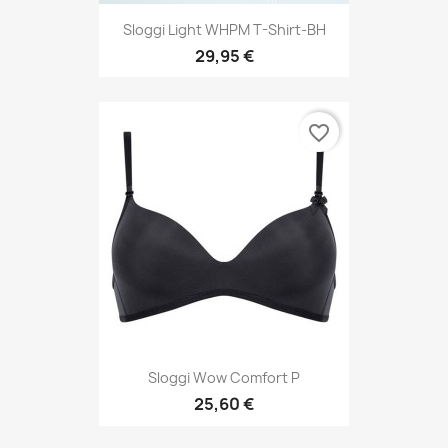
Sloggi Light WHPM T-Shirt-BH
29,95 €
favorite_border
Sloggi Wow Comfort P
25,60 €