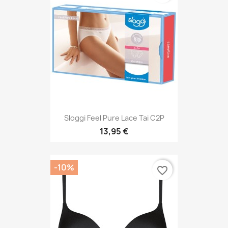
Sloggi Feel Pure Lace Tai C2P
13,95 €
-10%
favorite_border