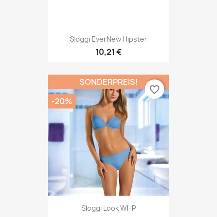
Sloggi EverNew Hipster
10,21 €
SONDERPREIS!
favorite_border
-20%
Sloggi Look WHP