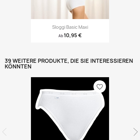
Sloggi Basic Maxi
10,95 €
Ab
39 WEITERE PRODUKTE, DIE SIE INTERESSIEREN
KÖNNTEN
favorite_border