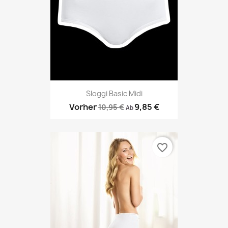
Sloggi Basic Midi
Vorher
9,85 €
10,95 €
Ab
favorite_border