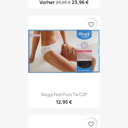
Vorher
23,96 €
29,95 €
favorite_border
Sloggi Feel Pure Tai C2P
12,95 €
favorite_border