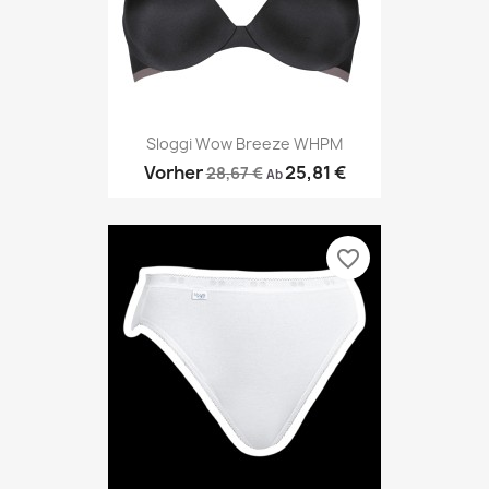
Sloggi Wow Breeze WHPM
Vorher
25,81 €
28,67 €
Ab
favorite_border