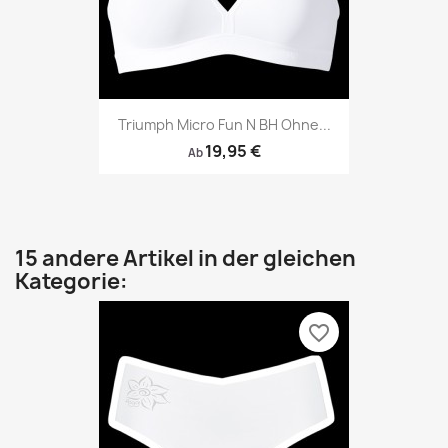
Triumph Micro Fun N BH Ohne...
19,95 €
Ab
15 andere Artikel in der gleichen
Kategorie:
favorite_border