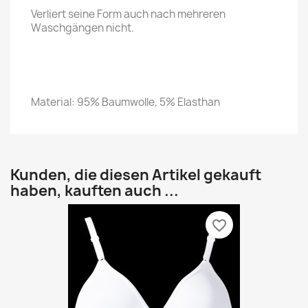
Verliert seine Form auch nach mehreren
Waschgängen nicht.
Material: 95% Baumwolle, 5% Elasthan
Kunden, die diesen Artikel gekauft
haben, kauften auch ...
favorite_border