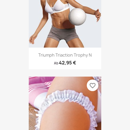
Triumph Triaction Trophy N
42,95 €
Ab
favorite_border