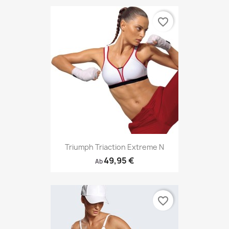
favorite_border
Triumph Triaction Extreme N
49,95 €
Ab
favorite_border