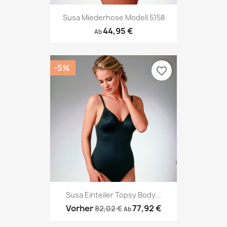
Susa Miederhose Modell 5158
44,95 €
Ab
-5%
favorite_border
Susa Einteiler Topsy Body...
Vorher
77,92 €
82,02 €
Ab