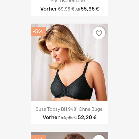
Susa Bademode...
Vorher
55,96 €
69,95 €
Ab
-5%
favorite_border
Susa Topsy BH 9481 Ohne Bügel
Vorher
52,20 €
54,95 €