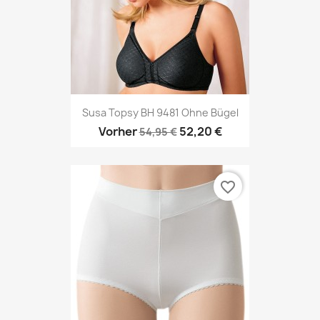
Susa Topsy BH 9481 Ohne Bügel
Vorher
52,20 €
54,95 €
favorite_border