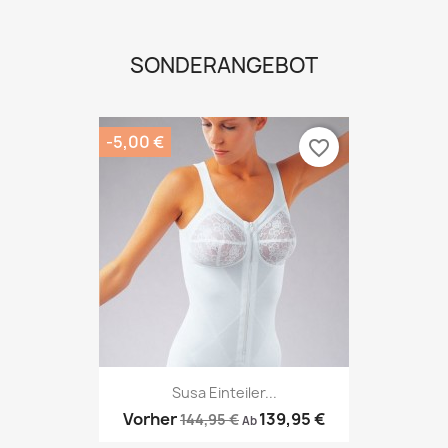
SONDERANGEBOT
-5,00 €
favorite_border
Susa Einteiler...
Vorher
139,95 €
144,95 €
Ab