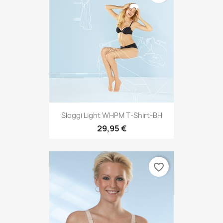
Sloggi Light WHPM T-Shirt-BH
29,95 €
favorite_border