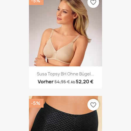
-5%
favorite_border
Susa Topsy BH Ohne Bügel...
Vorher
52,20 €
54,95 €
Ab
-5%
favorite_border