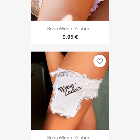
Susa Wiesn-Zauber...
9,95 €
favorite_border
Susa Wiesn-Zauber...