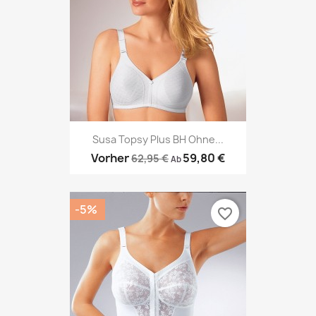
Susa Topsy Plus BH Ohne...
Vorher
59,80 €
62,95 €
Ab
-5%
favorite_border