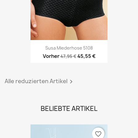
Susa Miederhose 5108
Vorher
45,55 €
47,95 €
Alle reduzierten Artikel

BELIEBTE ARTIKEL
favorite_border