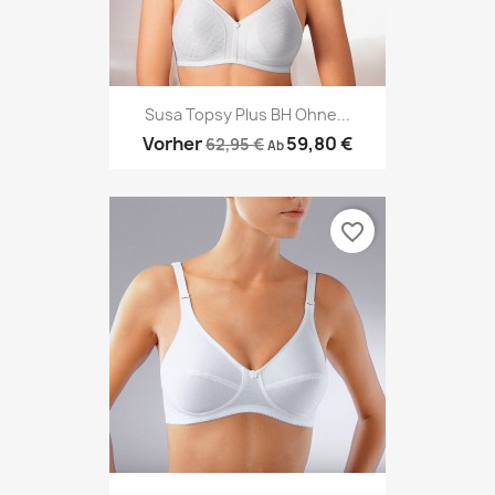
Susa Topsy Plus BH Ohne...
Vorher
59,80 €
62,95 €
Ab
favorite_border