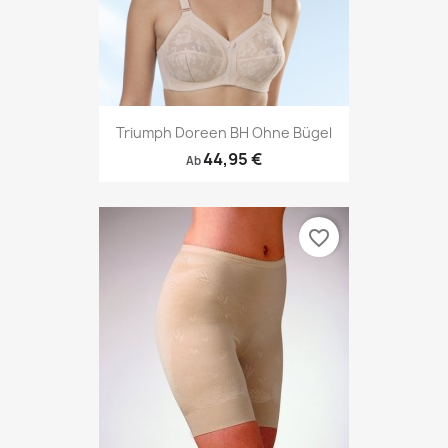
Triumph Doreen BH Ohne Bügel
44,95 €
Ab
favorite_border