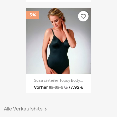
-5%
favorite_border
Susa Einteiler Topsy Body...
Vorher
77,92 €
82,02 €
Ab
Alle Verkaufshits
