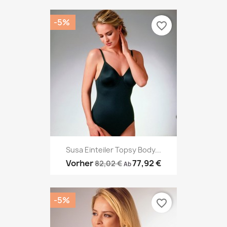
-5%
favorite_border
Susa Einteiler Topsy Body...
Vorher
77,92 €
82,02 €
Ab
-5%
favorite_border