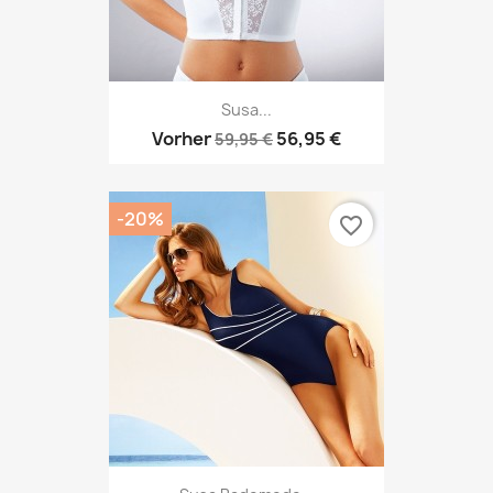
Susa...
Vorher
56,95 €
59,95 €
-20%
favorite_border