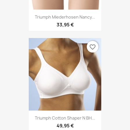
Triumph Miederhosen Nancy...
33,95 €
favorite_border
Triumph Cotton Shaper N BH...
49,95 €