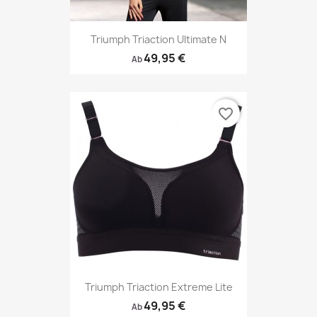
Triumph Triaction Ultimate N
49,95 €
Ab
favorite_border
Triumph Triaction Extreme Lite
49,95 €
Ab