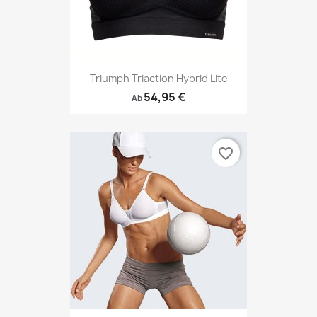
Triumph Triaction Hybrid Lite
54,95 €
Ab
favorite_border