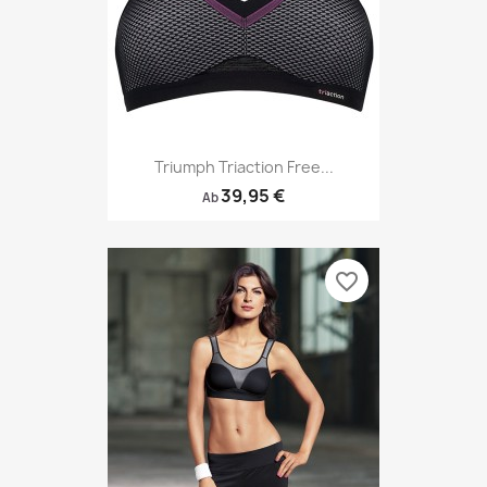
Triumph Triaction Free...
39,95 €
Ab
favorite_border