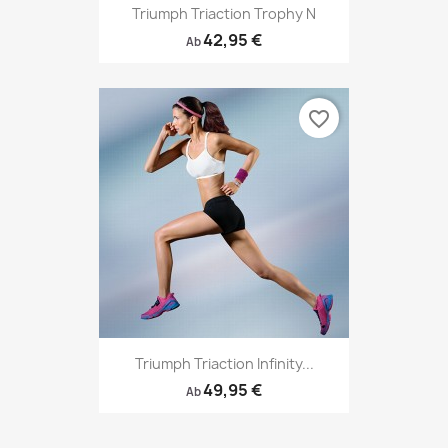
Triumph Triaction Trophy N
42,95 €
Ab
favorite_border
Triumph Triaction Infinity...
49,95 €
Ab