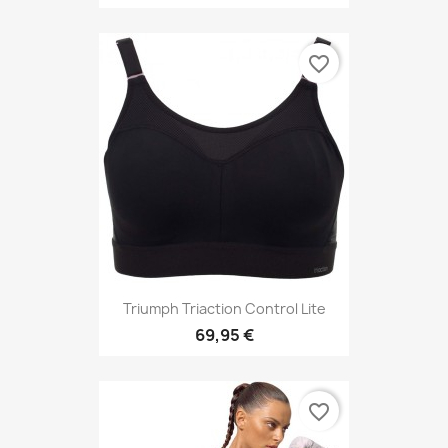
favorite_border
Triumph Triaction Control Lite
69,95 €
favorite_border