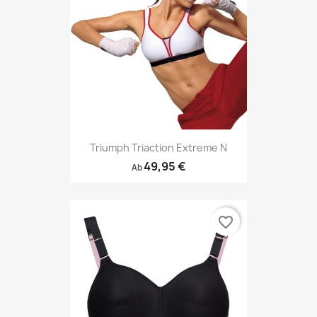
Triumph Triaction Extreme N
49,95 €
Ab
favorite_border