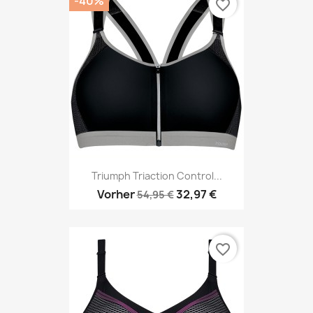
-40%
favorite_border
Triumph Triaction Control...
Vorher
32,97 €
54,95 €
favorite_border