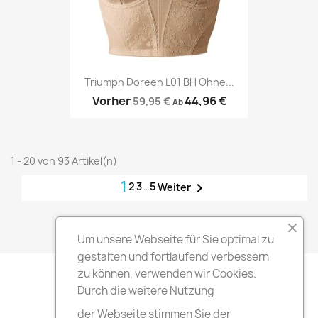
Triumph Doreen L01 BH Ohne...
Vorher
44,96 €
59,95 €
Ab
1 - 20 von 93 Artikel(n)
1
2
3
…
5

Weiter
Zum Seitenanfang

Um unsere Webseite für Sie optimal zu
gestalten und fortlaufend verbessern
zu können, verwenden wir Cookies.
Durch die weitere Nutzung
der Webseite stimmen Sie der