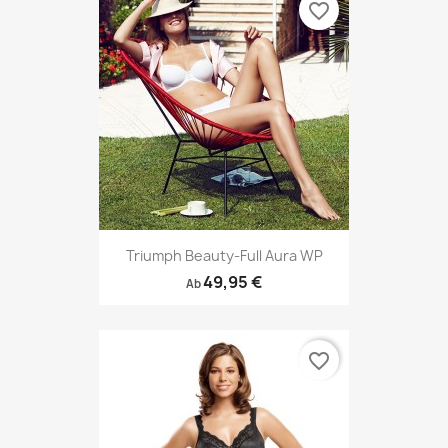
favorite_border
Triumph Beauty-Full Aura WP
49,95 €
Ab
favorite_border