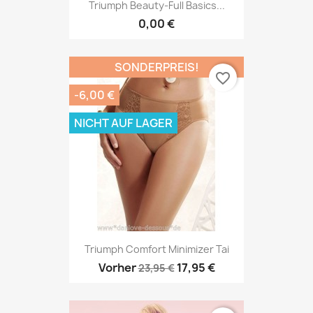
Triumph Beauty-Full Basics...
0,00 €
SONDERPREIS!
favorite_border
-6,00 €
NICHT AUF LAGER
Triumph Comfort Minimizer Tai
Vorher
17,95 €
23,95 €