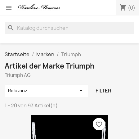
shopping_cart

(0)
search
Startseite
Marken
Triumph
Artikel der Marke Triumph
Triumph AG

FILTER
Relevanz
1 - 20 von 93 Artikel(n)
favorite_border