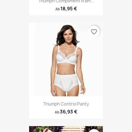
Triumph Compliment N BH...
18,95 €
Ab
favorite_border
Triumph Control Panty
36,93 €
Ab