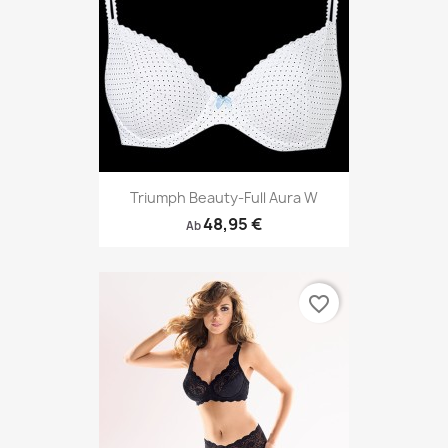
Triumph Beauty-Full Aura W
48,95 €
Ab
favorite_border