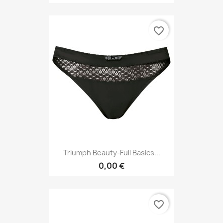
favorite_border
Triumph Beauty-Full Basics...
0,00 €
favorite_border