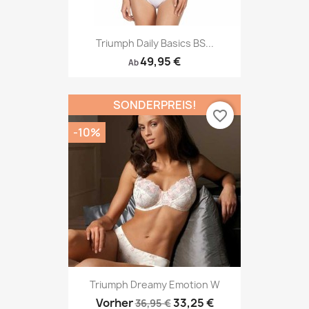
Triumph Daily Basics BS...
49,95 €
Ab
SONDERPREIS!
favorite_border
-10%
Triumph Dreamy Emotion W
Vorher
33,25 €
36,95 €