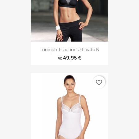
Triumph Triaction Ultimate N
49,95 €
Ab
favorite_border