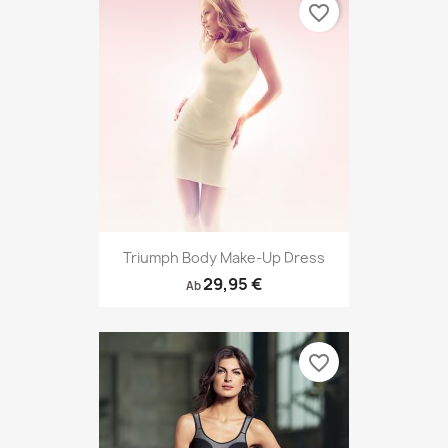
favorite_border
Triumph Body Make-Up Dress
29,95 €
Ab
favorite_border