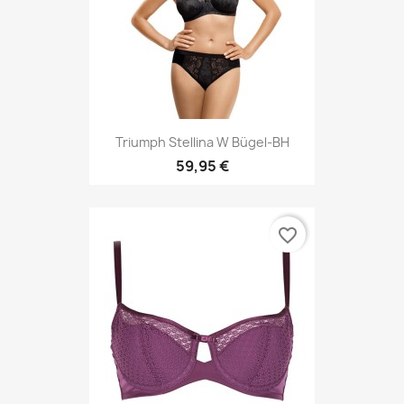
Triumph Stellina W Bügel-BH
59,95 €
favorite_border