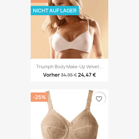
NICHT AUF LAGER
Triumph Body Make-Up Velvet...
Vorher
24,47 €
34,95 €
-25%
favorite_border