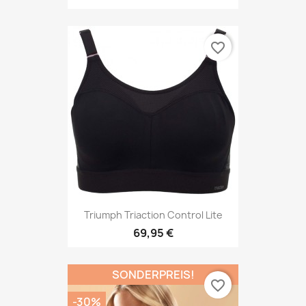
favorite_border
Triumph Triaction Control Lite
69,95 €
SONDERPREIS!
favorite_border
-30%