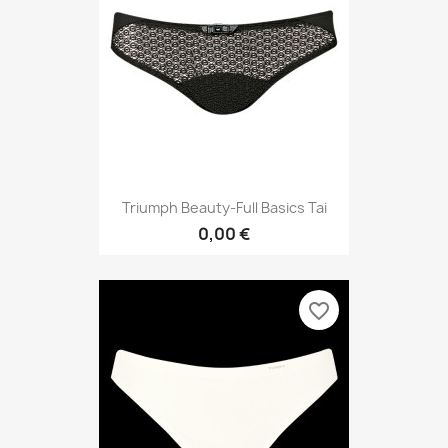
Triumph Beauty-Full Basics Tai
0,00 €
favorite_border