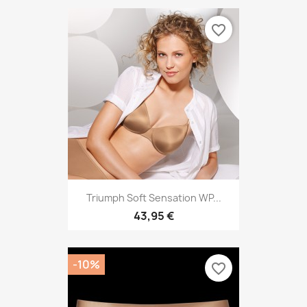
favorite_border
Triumph Soft Sensation WP...
43,95 €
-10%
favorite_border