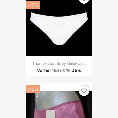
-10%
Triumph Just Body Make-Up...
Vorher
14,36 €
15,95 €
-10%
favorite_border