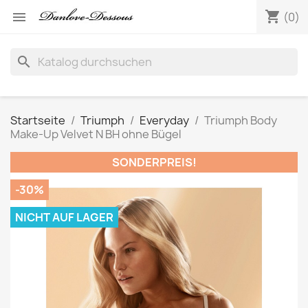
shopping_cart

(0)
search
Startseite
Triumph
Everyday
Triumph Body
Make-Up Velvet N BH ohne Bügel
SONDERPREIS!
-30%
NICHT AUF LAGER