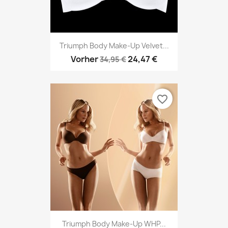
Triumph Body Make-Up Velvet...
Vorher
24,47 €
34,95 €
favorite_border
Triumph Body Make-Up WHP...