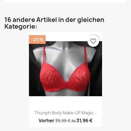
16 andere Artikel in der gleichen
Kategorie:
-20%
favorite_border
Triumph Body Make-UP Magic...
Vorher
31,96 €
39,95 €
Ab