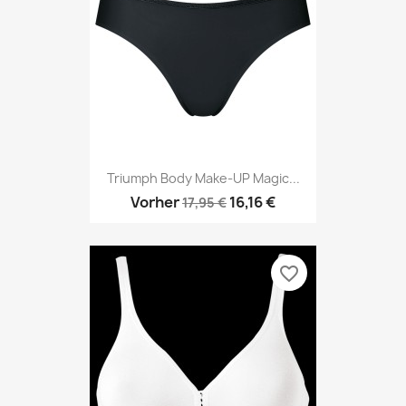
Triumph Body Make-UP Magic...
Vorher
16,16 €
17,95 €
favorite_border