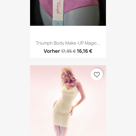
Triumph Body Make-UP Magic...
Vorher
16,16 €
17,95 €
favorite_border