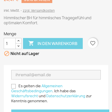
inkl. MwSt.
zzgl. Versandkosten
Himmlischer BH für himmlisches Tragegefühl und
optimalen Komfort.
Menge

favorite_border
IN DEN WARENKORB

Nicht auf Lager
Es gelten die
Allgemeinen
Geschäftsbedingungen
. Ich habe das
Widerrufsrecht
und
Datenschutzerklärung
zur
Kenntnis genommen.