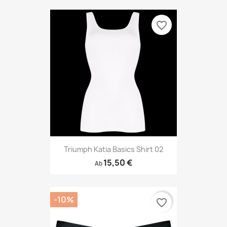
favorite_border
Triumph Katia Basics Shirt 02
15,50 €
Ab
-10%
favorite_border