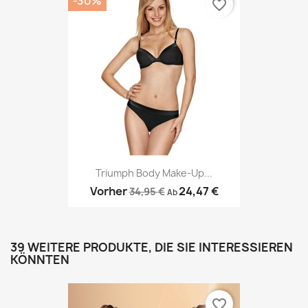
-30%
favorite_border
Triumph Body Make-Up...
Vorher
24,47 €
34,95 €
Ab
39 WEITERE PRODUKTE, DIE SIE INTERESSIEREN
KÖNNTEN
favorite_border