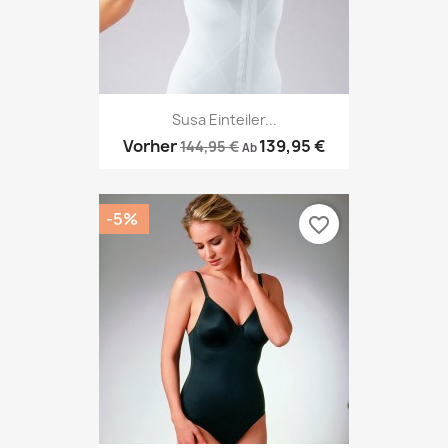
Susa Einteiler...
Vorher
139,95 €
144,95 €
Ab
-5%
favorite_border