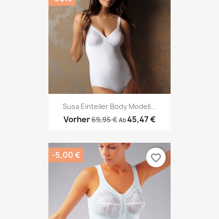
Susa Einteiler Body Modell...
Vorher
45,47 €
69,95 €
Ab
-5,00 €
favorite_border