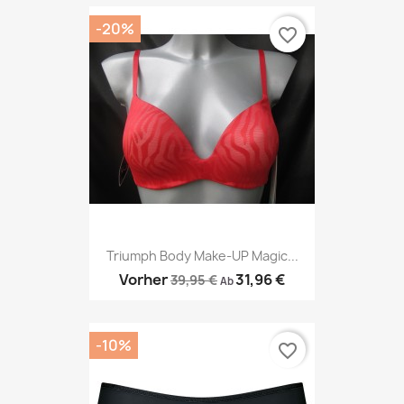
-20%
favorite_border
Triumph Body Make-UP Magic...
Vorher
31,96 €
39,95 €
Ab
-10%
favorite_border