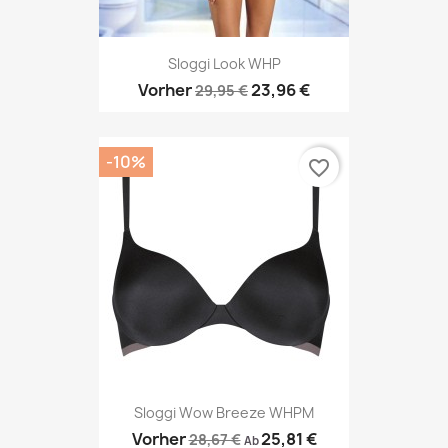
Sloggi Look WHP
Vorher
23,96 €
29,95 €
-10%
favorite_border
Sloggi Wow Breeze WHPM
Vorher
25,81 €
28,67 €
Ab