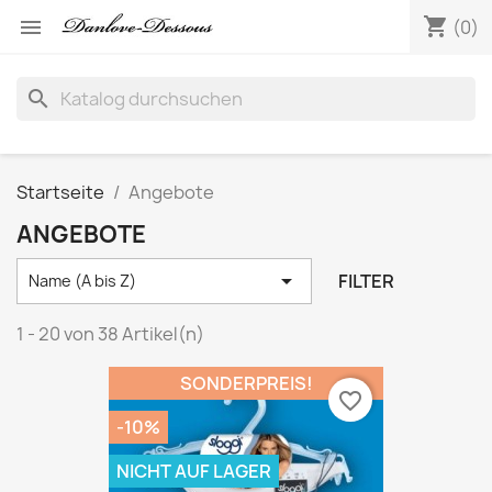
shopping_cart

(0)
search
Startseite
Angebote
ANGEBOTE

FILTER
Name (A bis Z)
1 - 20 von 38 Artikel(n)
SONDERPREIS!
favorite_border
-10%
NICHT AUF LAGER