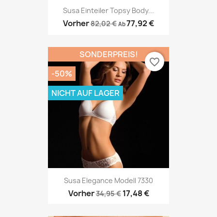
Susa Einteiler Topsy Body...
Vorher
77,92 €
82,02 €
Ab
SONDERPREIS!
favorite_border
-50%
NICHT AUF LAGER
Susa Elegance Modell 7330
Vorher
17,48 €
34,95 €