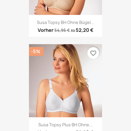
Susa Topsy BH Ohne Bügel...
Vorher
52,20 €
54,95 €
Ab
-5%
favorite_border
Susa Topsy Plus BH Ohne...