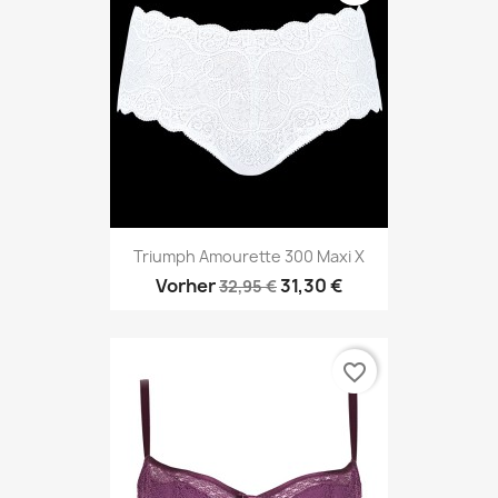
Triumph Amourette 300 Maxi X
Vorher
31,30 €
32,95 €
favorite_border