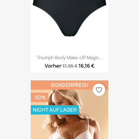
Triumph Body Make-UP Magic...
Vorher
16,16 €
17,95 €
SONDERPREIS!
favorite_border
-30%
NICHT AUF LAGER