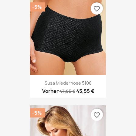
-5%
favorite_border
Susa Miederhose 5108
Vorher
45,55 €
47,95 €
-5%
favorite_border