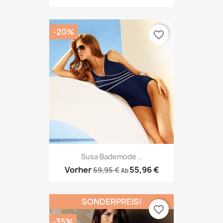
-20%
favorite_border
Susa Bademode...
Vorher
55,96 €
69,95 €
Ab
SONDERPREIS!
favorite_border
-35%