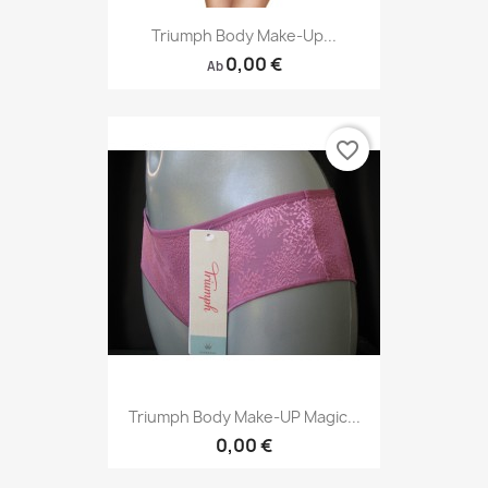
Triumph Body Make-Up...
0,00 €
Ab
favorite_border
Triumph Body Make-UP Magic...
0,00 €