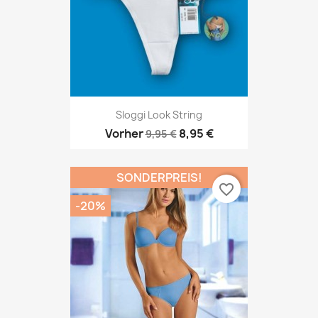
Sloggi Look String
Vorher
8,95 €
9,95 €
SONDERPREIS!
favorite_border
-20%