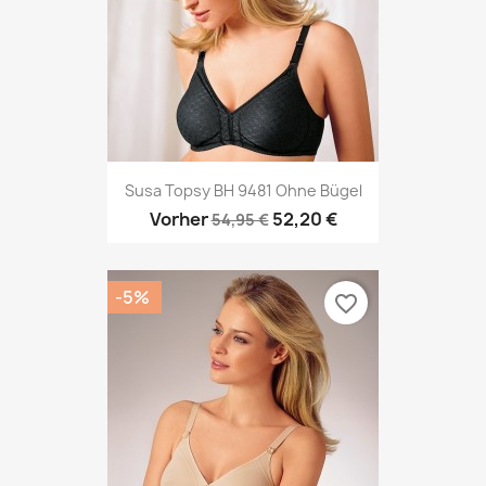
Susa Topsy BH 9481 Ohne Bügel
Vorher
52,20 €
54,95 €
-5%
favorite_border