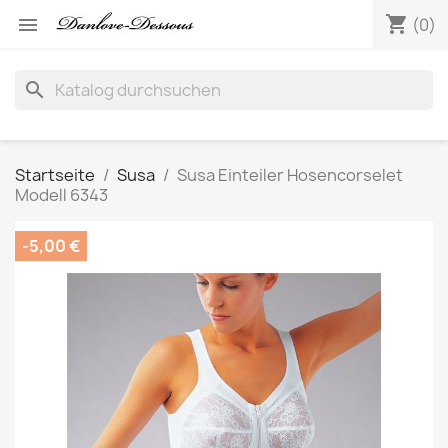
shopping_cart

(0)
search
Startseite
Susa
Susa Einteiler Hosencorselet
Modell 6343
-5,00 €