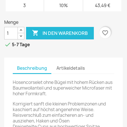
3
10%
43,49 €
Menge

favorite_border
IN DEN WARENKORB

5-7 Tage
Beschreibung
Artikeldetails
Hosencorselet ohne Bügel mit hohem Rücken aus
Baumwollanteil und superweicher Microfaser mit
hoher Formkraft.
Korrigiert sanft die kleinen Problemzonen und
kaschiert auf höchst angenehme Weise.
Reisverschluß zum einfacheren an- und
ausziehen, Haken und Ösen
Dreigeteilte Cups aus hochwertiger Spitze.