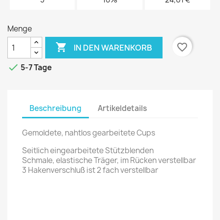
Menge

favorite_border
IN DEN WARENKORB

5-7 Tage
Beschreibung
Artikeldetails
Gemoldete, nahtlos gearbeitete Cups
Seitlich eingearbeitete Stützblenden
Schmale, elastische Träger, im Rücken verstellbar
3 Hakenverschluß ist 2 fach verstellbar