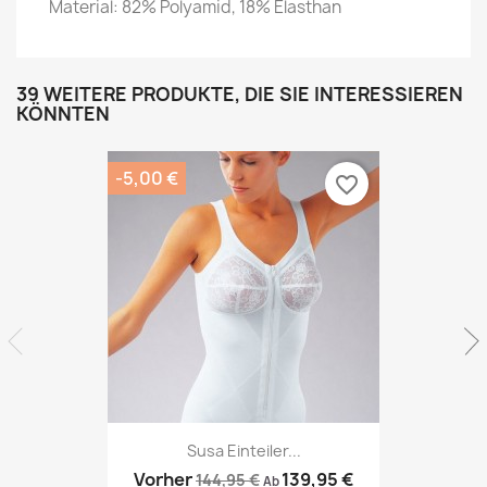
Material: 82% Polyamid, 18% Elasthan
39 WEITERE PRODUKTE, DIE SIE INTERESSIEREN
KÖNNTEN
-5,00 €
favorite_border
Susa Einteiler...
Vorher
139,95 €
144,95 €
Ab