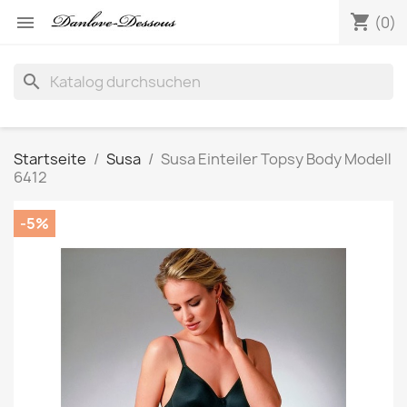
shopping_cart

(0)
search
Startseite
Susa
Susa Einteiler Topsy Body Modell
6412
-5%