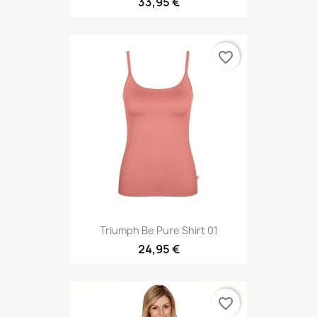
33,95 €
favorite_border
Triumph Be Pure Shirt 01
24,95 €
favorite_border