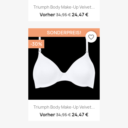
Triumph Body Make-Up Velvet...
Vorher
24,47 €
34,95 €
SONDERPREIS!
favorite_border
-30%
Triumph Body Make-Up Velvet...
Vorher
24,47 €
34,95 €