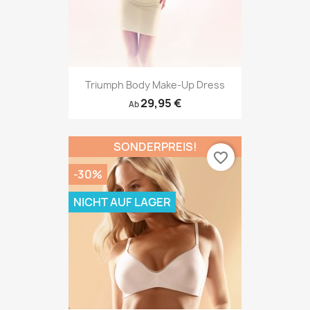
Triumph Body Make-Up Dress
29,95 €
Ab
SONDERPREIS!
favorite_border
-30%
NICHT AUF LAGER