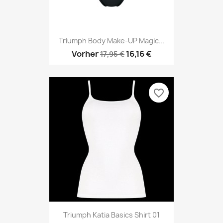
Triumph Body Make-UP Magic...
Vorher
16,16 €
17,95 €
favorite_border
Triumph Katia Basics Shirt 01