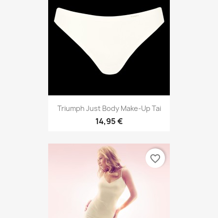
Triumph Just Body Make-Up Tai
14,95 €
favorite_border