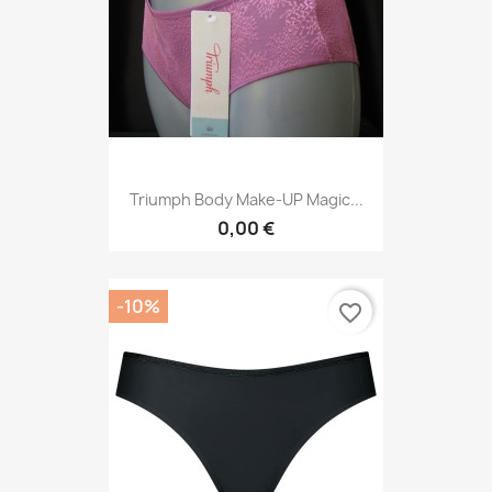
Triumph Body Make-UP Magic...
0,00 €
-10%
favorite_border