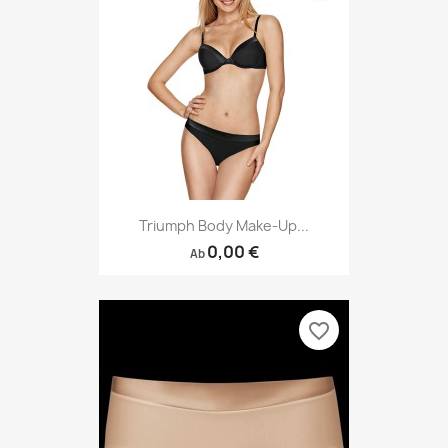
Triumph Body Make-Up...
0,00 €
Ab
favorite_border