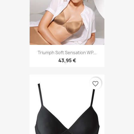
Triumph Soft Sensation WP...
43,95 €
favorite_border