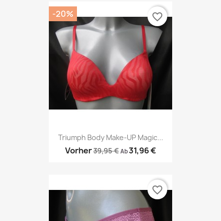
-20%
favorite_border
Triumph Body Make-UP Magic...
Vorher
31,96 €
39,95 €
Ab
favorite_border