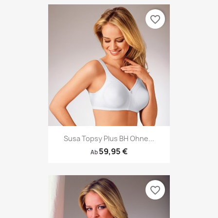
favorite_border
Susa Topsy Plus BH Ohne...
59,95 €
Ab
favorite_border