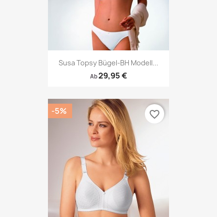
Susa Topsy Bügel-BH Modell...
29,95 €
Ab
-5%
favorite_border