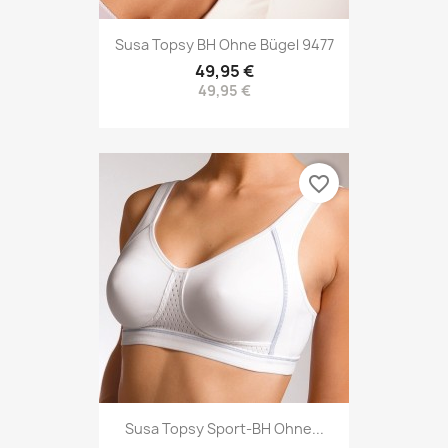
Susa Topsy BH Ohne Bügel 9477
49,95 €
49,95 €
favorite_border
Susa Topsy Sport-BH Ohne...