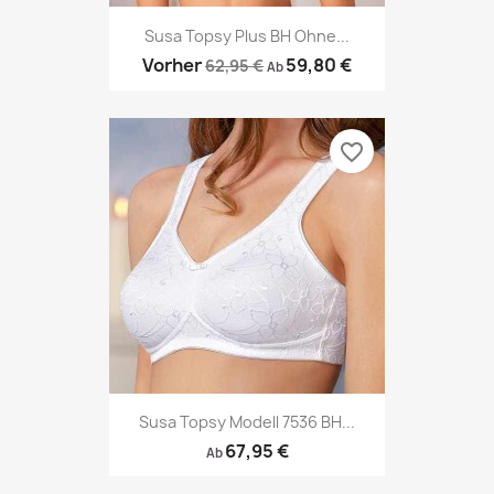
Susa Topsy Plus BH Ohne...
Vorher
59,80 €
62,95 €
Ab
favorite_border
Susa Topsy Modell 7536 BH...
67,95 €
Ab