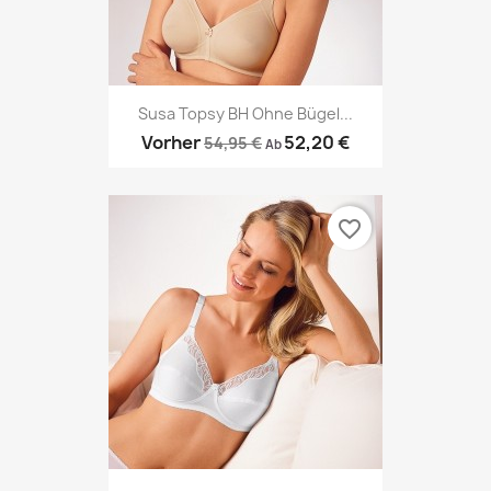
Susa Topsy BH Ohne Bügel...
Vorher
52,20 €
54,95 €
Ab
favorite_border