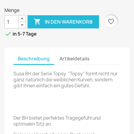
Menge

favorite_border
IN DEN WARENKORB

in 5-7 Tage
Beschreibung
Artikeldetails
Susa BH der Serie Topsy. "Topsy" formt nicht nur
ganz natürlich die weiblichen Kurven, sondern
gibt Ihnen einfach ein gutes Gefühl.
Der BH bietet perfektes Tragegefühl und
optimalen Sitz an.