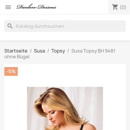
shopping_cart

(0)
search
Startseite
Susa
Topsy
Susa Topsy BH 9481
ohne Bügel
-5%