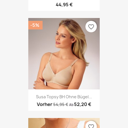
44,95 €
-5%
favorite_border
Susa Topsy BH Ohne Bügel...
Vorher
52,20 €
54,95 €
Ab
favorite_border