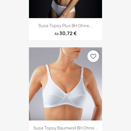
Susa Topsy Plus BH Ohne...
30,72 €
Ab
favorite_border
Susa Topsy Baumwoll BH Ohne...