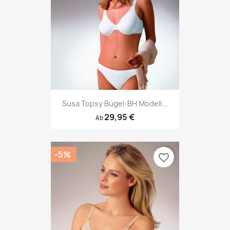
Susa Topsy Bügel-BH Modell...
29,95 €
Ab
-5%
favorite_border