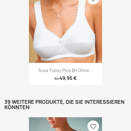
Susa Topsy Plus BH Ohne...
49,95 €
Ab
39 WEITERE PRODUKTE, DIE SIE INTERESSIEREN
KÖNNTEN
favorite_border