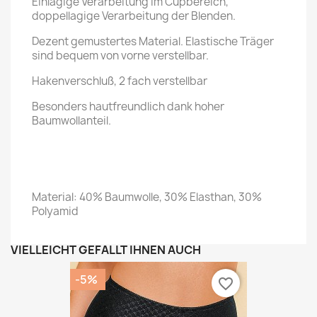
Einlagige Verarbeitung im Cupbereich,
doppellagige Verarbeitung der Blenden.
Dezent gemustertes Material. Elastische Träger
sind bequem von vorne verstellbar.
Hakenverschluß, 2 fach verstellbar
Besonders hautfreundlich dank hoher
Baumwollanteil.
Material: 40% Baumwolle, 30% Elasthan, 30%
Polyamid
VIELLEICHT GEFÄLLT IHNEN AUCH
-5%
favorite_border