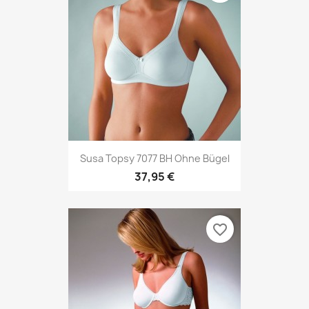
Susa Topsy 7077 BH Ohne Bügel
37,95 €
favorite_border