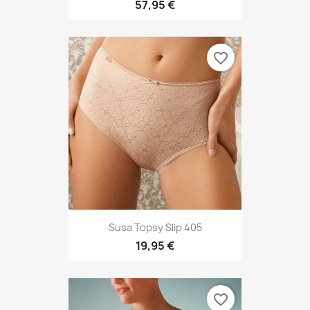
57,95 €
favorite_border
Susa Topsy Slip 405
19,95 €
favorite_border