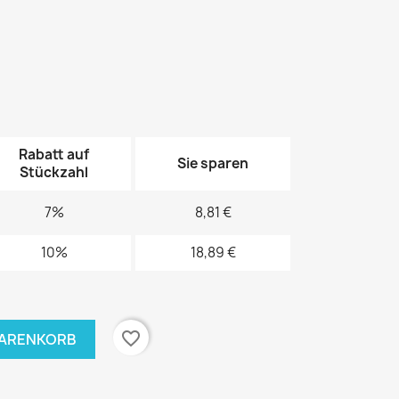
Rabatt auf
Sie sparen
Stückzahl
7%
8,81 €
10%
18,89 €
favorite_border
WARENKORB