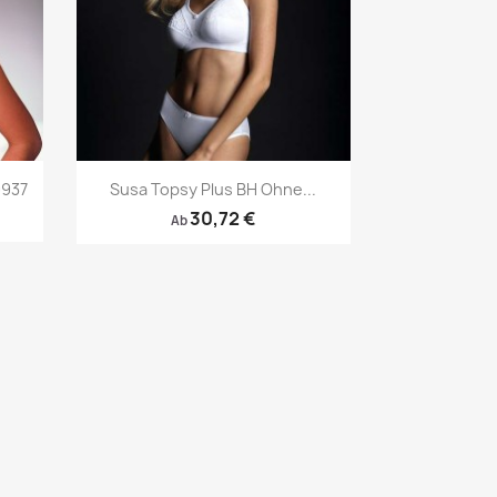
Vorschau

9937
Susa Topsy Plus BH Ohne...
30,72 €
Ab