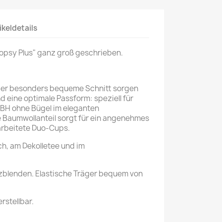
ikeldetails
Topsy Plus" ganz groß geschrieben.
 der besonders bequeme Schnitt sorgen
d eine optimale Passform: speziell für
BH ohne Bügel im eleganten
 Baumwollanteil sorgt für ein angenehmes
arbeitete Duo-Cups.
ch, am Dekolletee und im
tzblenden. Elastische Träger bequem von
rstellbar.