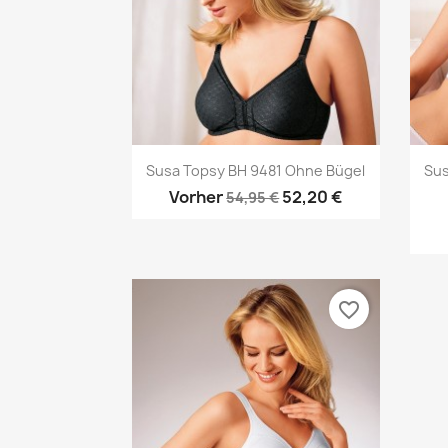
Vorschau

Susa Topsy BH 9481 Ohne Bügel
Sus
Vorher
52,20 €
54,95 €
favorite_border