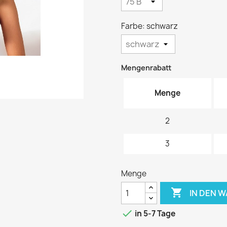
Farbe: schwarz
Mengenrabatt
Menge
2
3
Menge

IN DEN 

in 5-7 Tage