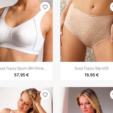
favorite_border
fa
Vorschau
Vorschau


usa Topsy Sport-BH Ohne...
Susa Topsy Slip 405
57,95 €
19,95 €
favorite_border
fa