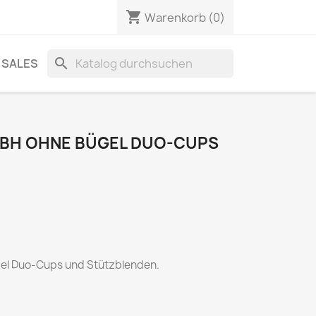
shopping_cart
Warenkorb
(0)
search
SALES
 BH OHNE BÜGEL DUO-CUPS
gel Duo-Cups und Stützblenden.