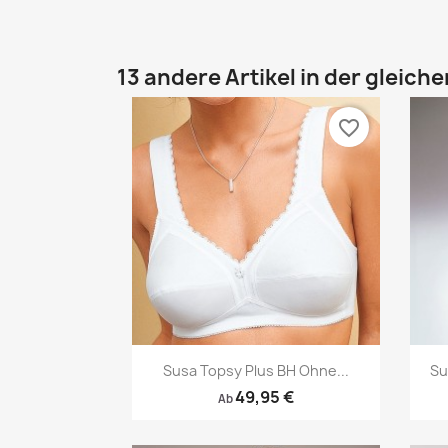
13 andere Artikel in der gleich
favorite_border
Vorschau

Susa Topsy Plus BH Ohne...
Su
49,95 €
Ab