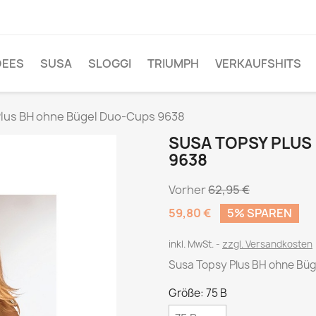
DEES
SUSA
SLOGGI
TRIUMPH
VERKAUFSHITS
Plus BH ohne Bügel Duo-Cups 9638
SUSA TOPSY PLUS
9638
Vorher
62,95 €
59,80 €
5% SPAREN
inkl. MwSt.
zzgl. Versandkosten
Susa Topsy Plus BH ohne Bü
Größe: 75 B