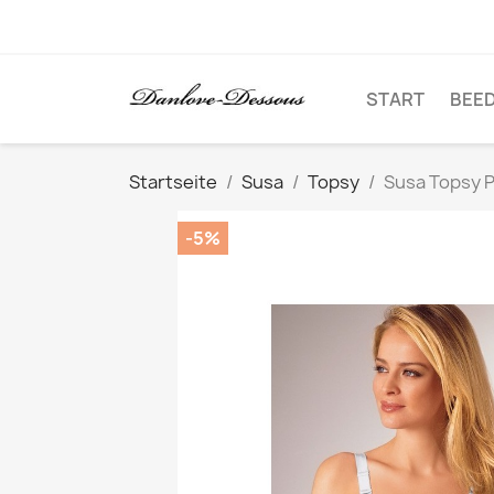
START
BEE
Startseite
Susa
Topsy
Susa Topsy 
-5%