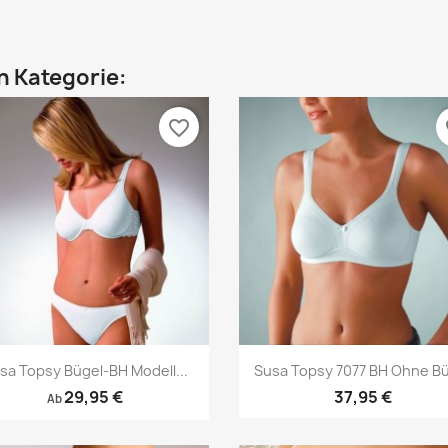
en Kategorie:
favorite_border
fa
Vorschau
Vorschau


sa Topsy Bügel-BH Modell...
Susa Topsy 7077 BH Ohne B
29,95 €
37,95 €
Ab