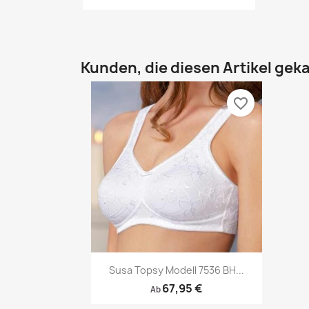
Kunden, die diesen Artikel geka
favorite_border
Vorschau

Susa Topsy Modell 7536 BH...
67,95 €
Ab