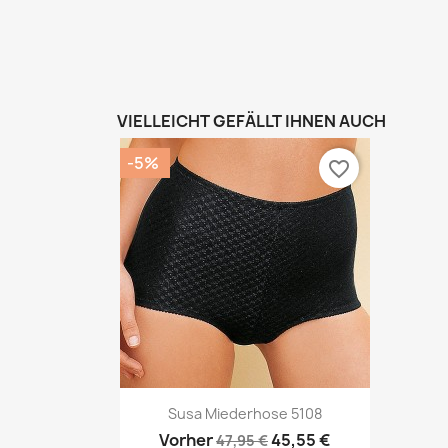
VIELLEICHT GEFÄLLT IHNEN AUCH
-5%
favorite_border
Vorschau

Susa Miederhose 5108
Vorher
45,55 €
47,95 €