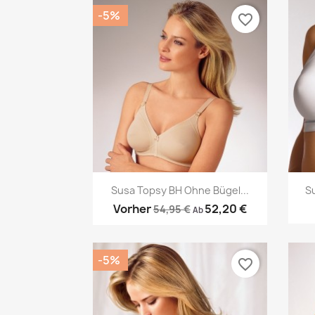
-5%
favorite_border
Vorschau

Susa Topsy BH Ohne Bügel...
S
Vorher
52,20 €
54,95 €
Ab
-5%
favorite_border