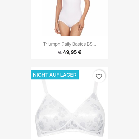
Triumph Daily Basics BS...
49,95 €
Ab
NICHT AUF LAGER
favorite_border