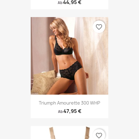
44,95 €
Ab
favorite_border
Triumph Amourette 300 WHP
47,95 €
Ab
favorite_border