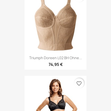
Triumph Doreen L02 BH Ohne...
74,95 €
favorite_border