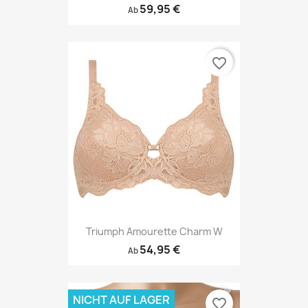
59,95 €
Ab
favorite_border
Triumph Amourette Charm W
54,95 €
Ab
NICHT AUF LAGER
favorite_border