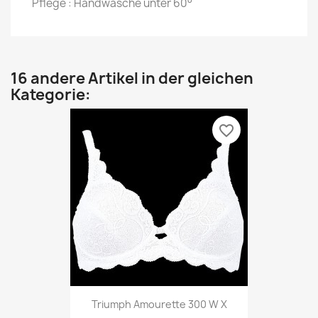
Pflege : Handwäsche unter 60°
16 andere Artikel in der gleichen
Kategorie:
favorite_border
Triumph Amourette 300 W X