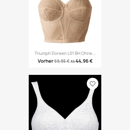
Triumph Doreen L01 BH Ohne...
Vorher
44,96 €
59,95 €
Ab
favorite_border