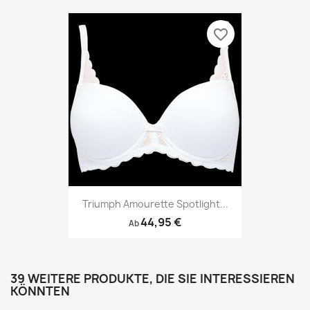
favorite_border
Triumph Amourette Spotlight...
44,95 €
Ab
39 WEITERE PRODUKTE, DIE SIE INTERESSIEREN
KÖNNTEN