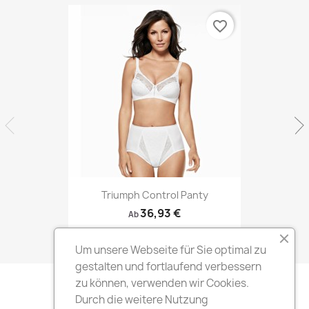
favorite_border
Triumph Control Panty
36,93 €
Ab
Um unsere Webseite für Sie optimal zu
gestalten und fortlaufend verbessern
zu können, verwenden wir Cookies.
Durch die weitere Nutzung