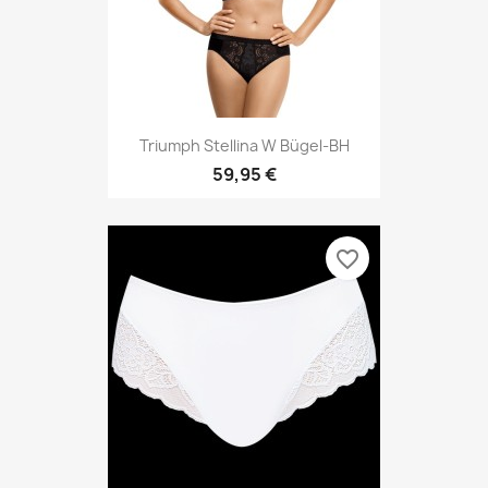
Triumph Stellina W Bügel-BH
59,95 €
favorite_border