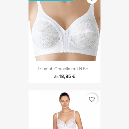
Triumph Compliment N BH...
18,95 €
Ab
favorite_border