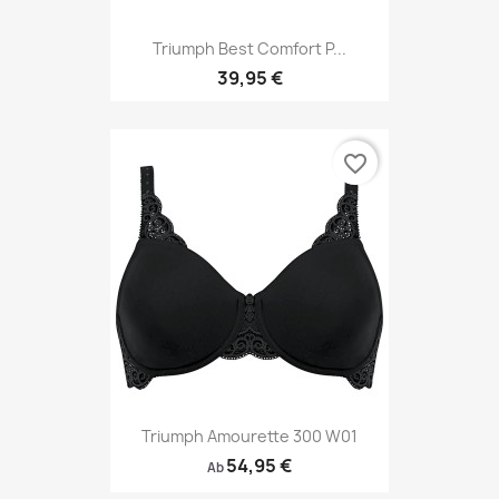
Triumph Best Comfort P...
39,95 €
favorite_border
Triumph Amourette 300 W01
54,95 €
Ab