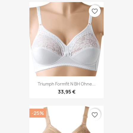
favorite_border
Triumph Formfit N BH Ohne...
33,95 €
-25%
favorite_border