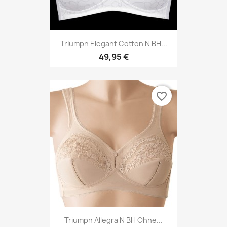
Triumph Elegant Cotton N BH...
49,95 €
favorite_border
Triumph Allegra N BH Ohne...