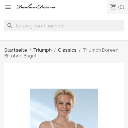
shopping_cart

(0)
search
Startseite
Triumph
Classics
Triumph Doreen
BH ohne Bügel