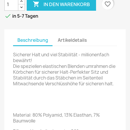

favorite_border
IN DEN WARENKORB

in 5-7 Tagen
Beschreibung
Artikeldetails
Sicherer Halt und viel Stabilität - millionenfach
bewährt!
Die speziellen elastischen Blenden umrahmen die
Körbchen für sicherer Halt-Perfekter Sitz und
Stabilität durch das Stäbchen im Seitenteil
Mitwachsende Verschlüsshöhe für sicheren halt.
Material: 80% Polyamid, 13% Elasthan, 7%
Baumwolle