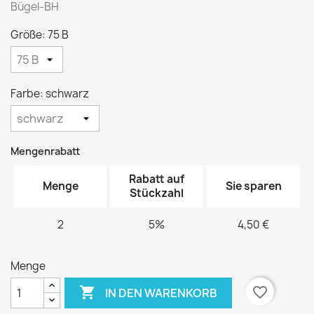
Bügel-BH
Größe: 75 B
Farbe: schwarz
Mengenrabatt
Rabatt auf
Menge
Sie sparen
Stückzahl
2
5%
4,50 €
Menge

favorite_border
IN DEN WARENKORB