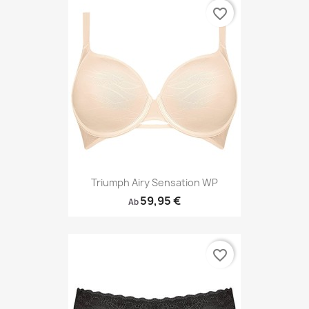
favorite_border
Triumph Airy Sensation WP
59,95 €
Ab
favorite_border