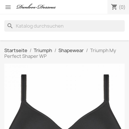
shopping_cart

(0)
search
Startseite
Triumph
Shapewear
Triumph My
Perfect Shaper WP