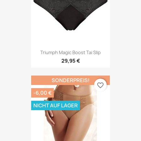
Triumph Magic Boost Tai Slip
29,95 €
SONDERPREIS!
favorite_border
-6,00 €
NICHT AUF LAGER