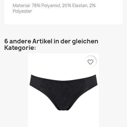
Material: 78% Polyamid, 20% Elastan, 2%
Polyester
6 andere Artikel in der gleichen
Kategorie:
favorite_border