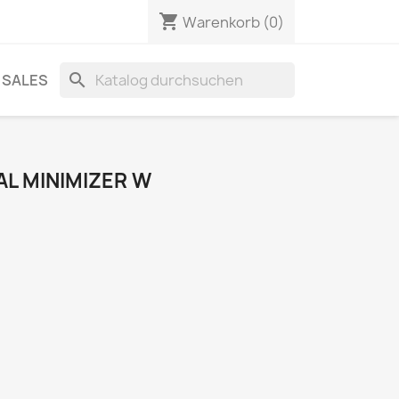
shopping_cart
Warenkorb
(0)
search
SALES
AL MINIMIZER W