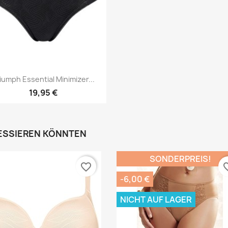
Vorschau

iumph Essential Minimizer...
19,95 €
RESSIEREN KÖNNTEN
SONDERPREIS!
favorite_border
favori
-6,00 €
NICHT AUF LAGER