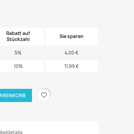
Rabatt auf
Sie sparen
Stückzahl
5%
4,00 €
10%
11,99 €
favorite_border
WARENKORB
ikeldetails