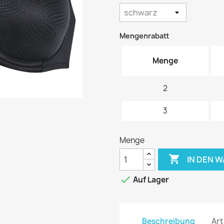
Mengenrabatt
Menge
2
3
Menge

IN DEN 

Auf Lager
Beschreibung
Art