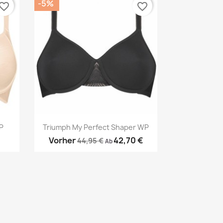
-5%
vorite_border
favorite_border
Vorschau

P
Triumph My Perfect Shaper WP
Vorher
42,70 €
44,95 €
Ab