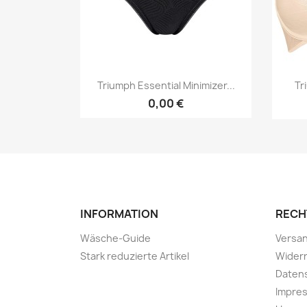
Vorschau

Triumph Essential Minimizer...
Tr
0,00 €
INFORMATION
RECH
Wäsche-Guide
Versa
Stark reduzierte Artikel
Wider
Daten
Impre