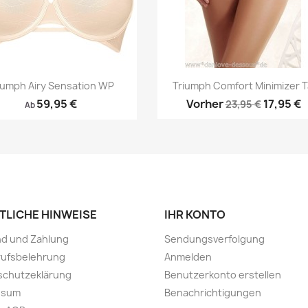
Vorschau
Vorschau


iumph Airy Sensation WP
Triumph Comfort Minimizer T
59,95 €
Vorher
17,95 €
23,95 €
Ab
TLICHE HINWEISE
IHR KONTO
nd und Zahlung
Sendungsverfolgung
rufsbelehrung
Anmelden
schutzeklärung
Benutzerkonto erstellen
ssum
Benachrichtigungen