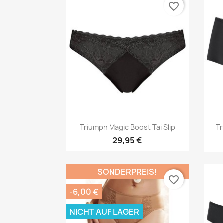
favorite_border
Vorschau

Triumph Magic Boost Tai Slip
Tr
29,95 €
SONDERPREIS!
favorite_border
-6,00 €
NICHT AUF LAGER