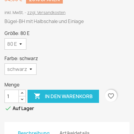
inkl. MwSt.
zzgl. Versandkosten
Bügel-BH mit Halbschale und Einlage
Größe: 80 E
Farbe: schwarz
Menge

favorite_border
IN DEN WARENKORB

Auf Lager
Beschreibung
Artikeldetails