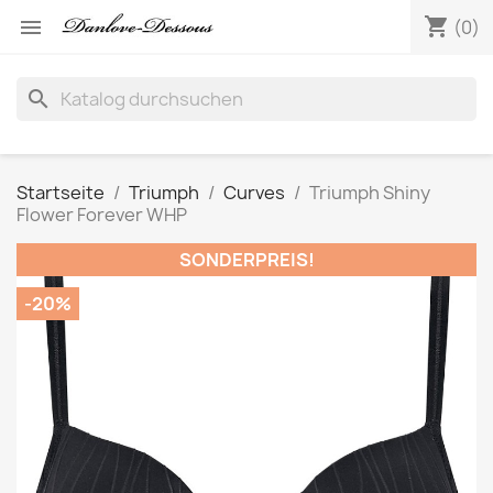
shopping_cart

(0)
search
Startseite
Triumph
Curves
Triumph Shiny
Flower Forever WHP
SONDERPREIS!
-20%