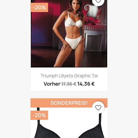
favorite_border
-20%
Triumph Lillyets Graphic Tai
Vorher
14,36 €
17,95 €
SONDERPREIS!
favorite_border
-20%