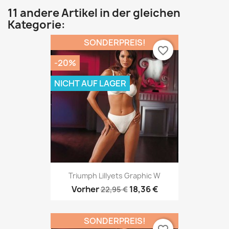
11 andere Artikel in der gleichen
Kategorie:
SONDERPREIS!
favorite_border
-20%
NICHT AUF LAGER
Triumph Lillyets Graphic W
Vorher
18,36 €
22,95 €
SONDERPREIS!