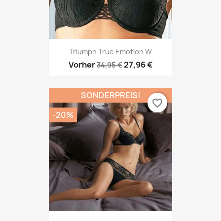
Triumph True Emotion W
Vorher
27,96 €
34,95 €
SONDERPREIS!
favorite_border
-20%