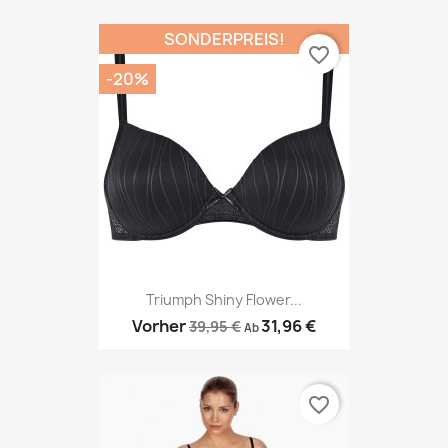
SONDERPREIS!
favorite_border
-20%
Triumph Shiny Flower...
Vorher
31,96 €
39,95 €
Ab
favorite_border