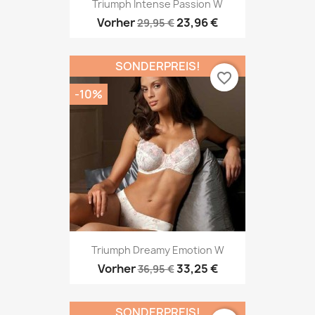
Triumph Intense Passion W
Vorher
23,96 €
29,95 €
SONDERPREIS!
favorite_border
-10%
Triumph Dreamy Emotion W
Vorher
33,25 €
36,95 €
SONDERPREIS!