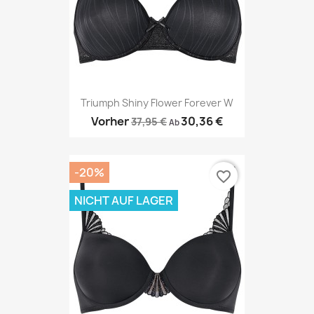
Triumph Shiny Flower Forever W
Vorher
30,36 €
37,95 €
Ab
-20%
favorite_border
NICHT AUF LAGER