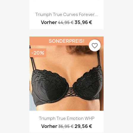
Triumph True Curves Forever...
Vorher
35,96 €
44,95 €
SONDERPREIS!
favorite_border
-20%
Triumph True Emotion WHP
Vorher
29,56 €
36,95 €