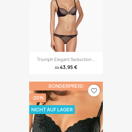
Triumph Elegant Seduction...
43,95 €
Ab
SONDERPREIS!
favorite_border
-20%
NICHT AUF LAGER