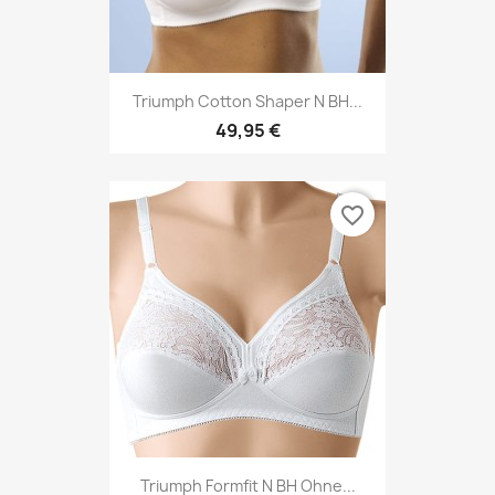
Triumph Cotton Shaper N BH...
49,95 €
favorite_border
Triumph Formfit N BH Ohne...