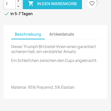

favorite_border
IN DEN WARENKORB

in 5-7 Tagen
Beschreibung
Artikeldetails
Dieser Triumph BH bietet Ihnen einen garantiert
sicheren Halt, ein verstärkter Ansatz.
Ein Schleifchen zwischen den Cups angebracht.
Material: 95% Polyamid, 5% Elastan