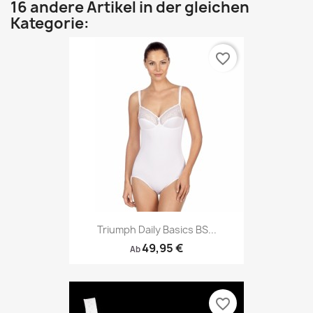
16 andere Artikel in der gleichen
Kategorie:
favorite_border
Triumph Daily Basics BS...
49,95 €
Ab
favorite_border