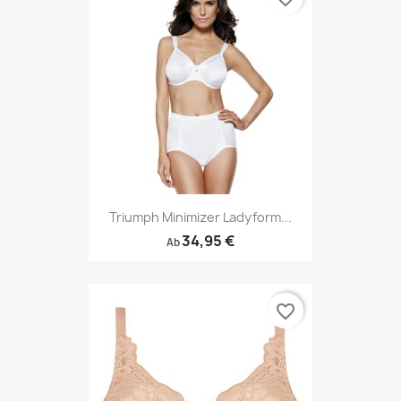
Triumph Minimizer Ladyform...
34,95 €
Ab
favorite_border