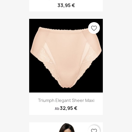
33,95 €
favorite_border
Triumph Elegant Sheer Maxi
32,95 €
Ab
favorite_border