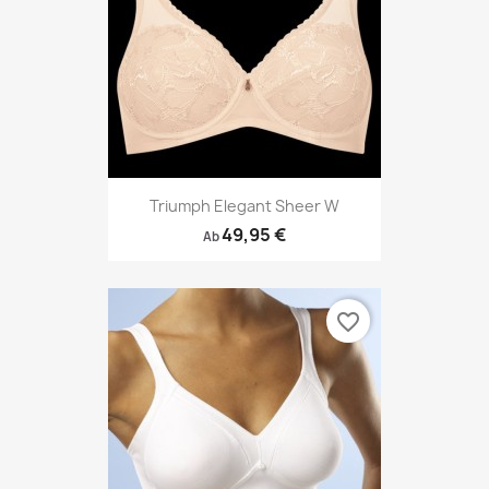
Triumph Elegant Sheer W
49,95 €
Ab
favorite_border