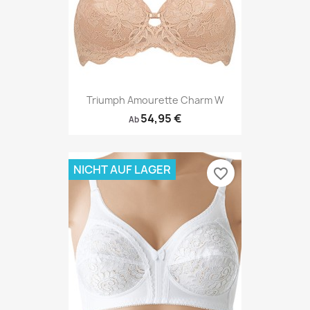
Triumph Amourette Charm W
54,95 €
Ab
NICHT AUF LAGER
favorite_border