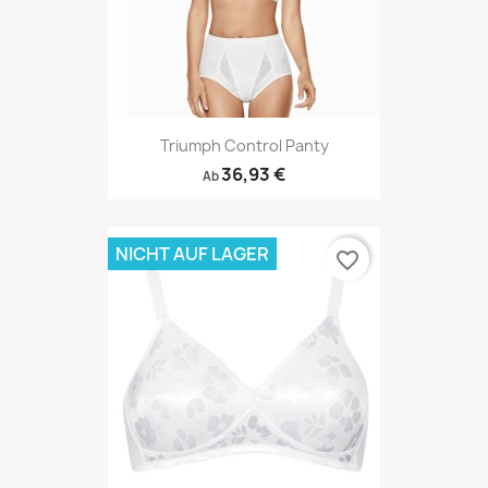
Triumph Control Panty
36,93 €
Ab
NICHT AUF LAGER
favorite_border