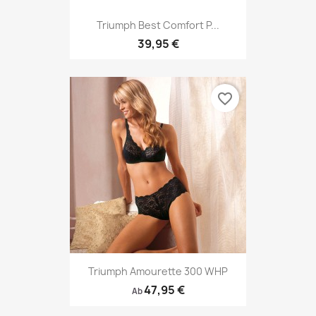
Triumph Best Comfort P...
39,95 €
favorite_border
Triumph Amourette 300 WHP
47,95 €
Ab