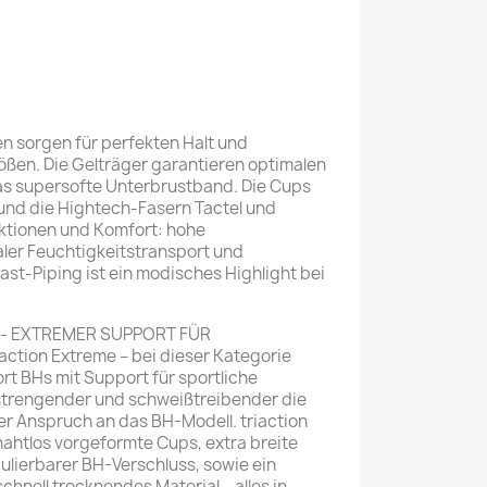
en sorgen für perfekten Halt und
rößen. Die Gelträger garantieren optimalen
s supersofte Unterbrustband. Die Cups
 und die Hightech-Fasern Tactel und
nktionen und Komfort: hohe
aler Feuchtigkeitstransport und
ast-Piping ist ein modisches Highlight bei
e - EXTREMER SUPPORT FÜR
tion Extreme – bei dieser Kategorie
t BHs mit Support für sportliche
strengender und schweißtreibender die
r Anspruch an das BH-Modell. triaction
ahtlos vorgeformte Cups, extra breite
egulierbarer BH-Verschluss, sowie ein
nell trocknendes Material – alles in