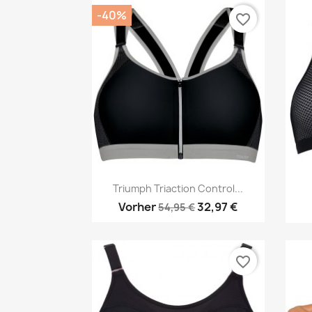
-40%
favorite_border
Vorschau

Triumph Triaction Control...
Vorher
32,97 €
54,95 €
favorite_border