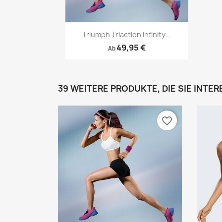
Vorschau

Triumph Triaction Infinity...
49,95 €
Ab
39 WEITERE PRODUKTE, DIE SIE INTE
favorite_border