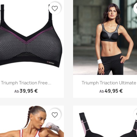
favorite_border
fa
Vorschau
Vorschau


Triumph Triaction Free...
Triumph Triaction Ultimate
39,95 €
49,95 €
Ab
Ab
favorite_border
fa