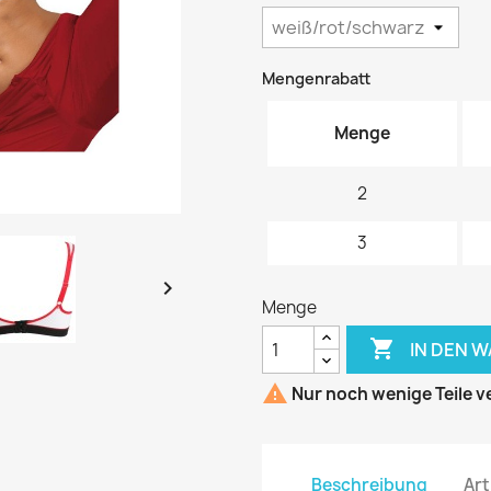
Mengenrabatt
Menge
2
3

Menge

IN DEN 

Nur noch wenige Teile v
Beschreibung
Art