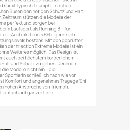
d somit typisch Triumph. Triaction
chen Busen den nötigen Schutz und Halt.
 Zeitraum stützen die Modelle der
eme perfekt und sorgen bei
beim Laufsport als Running BH für
ort. Auch als Tennis BH eignen sich
stungslevels bestens. Mit den geprüften
n der triaction Extreme Modelle ist ein
hne Weiteres möglich. Das Design ist
mt auch bei höchstem körperlichem
 Halt und Schutz zu geben. Dennoch
ie Modelle nicht ein – die
r Sportlerin schließlich nach wie vor
 ist Komfort und angenehmes Tragegefühl
en hohen Ansprüche von Triumph.
t einfach auf ganzer Linie.