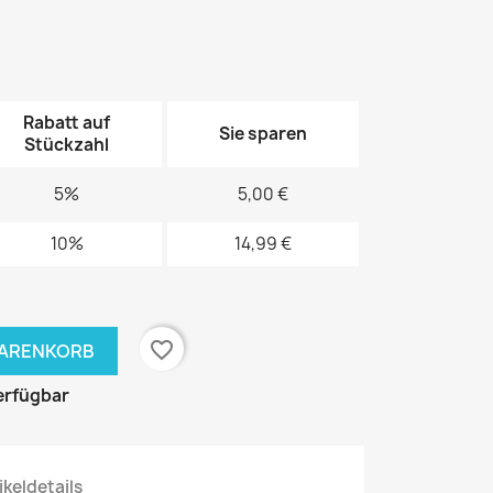
Rabatt auf
Sie sparen
Stückzahl
5%
5,00 €
10%
14,99 €
favorite_border
WARENKORB
erfügbar
ikeldetails