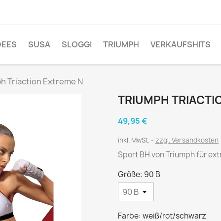
DEES
SUSA
SLOGGI
TRIUMPH
VERKAUFSHITS
h Triaction Extreme N
TRIUMPH TRIACTI
49,95 €
inkl. MwSt.
zzgl. Versandkosten
Sport BH von Triumph für ex
Größe: 90 B
Farbe: weiß/rot/schwarz