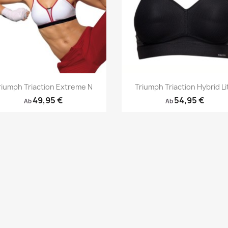
Vorschau
Vorschau


riumph Triaction Extreme N
Triumph Triaction Hybrid Li
49,95 €
54,95 €
Ab
Ab