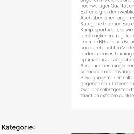
hochwertiger Qualität un
Extreme gibt dem weibli
Auch über einen längeren
Kategorie triaction Extr
Kampfsportarten, sowie 
bestmöglichen Tragekomf
Triumph BHs dieses Bela
und durchdachten Modelle
bedenkenloses Training o
optimal darauf abgestim
Anspruch bestmöglichen
schneiden oder zwängen d
Bewegungsfreiheit soll de
gegeben sein. Immerhin
zwei der selbstgesteckt
triaction extreme punkte
n Kategorie: