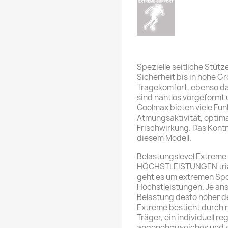
Spezielle seitliche Stütz
Sicherheit bis in hohe G
Tragekomfort, ebenso da
sind nahtlos vorgeformt
Coolmax bieten viele Fu
Atmungsaktivität, optim
Frischwirkung. Das Kontr
diesem Modell.
Belastungslevel Extrem
HÖCHSTLEISTUNGEN triac
geht es um extremen Spor
Höchstleistungen. Je an
Belastung desto höher de
Extreme besticht durch n
Träger, ein individuell r
angenehm weiches und sch