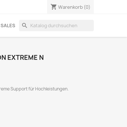
shopping_cart
Warenkorb
(0)
search
SALES
ON EXTREME N
treme Support für Hochleistungen.