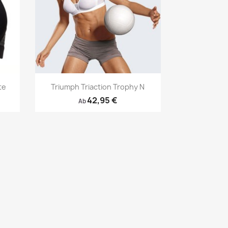
Vorschau

te
Triumph Triaction Trophy N
42,95 €
Ab