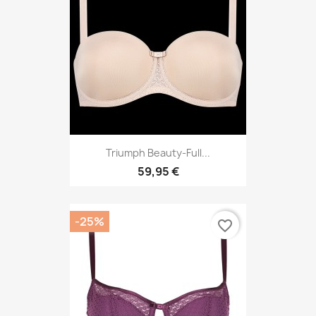
Triumph Beauty-Full...
59,95 €
-25%
favorite_border