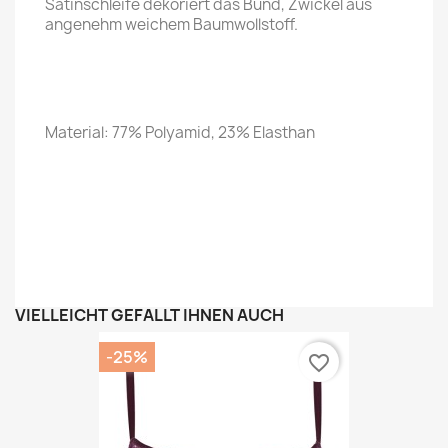
Satinschleife dekoriert das Bund, Zwickel aus
angenehm weichem Baumwollstoff.
Material:
77% Polyamid,
23% Elasthan
VIELLEICHT GEFÄLLT IHNEN AUCH
-25%
favorite_border