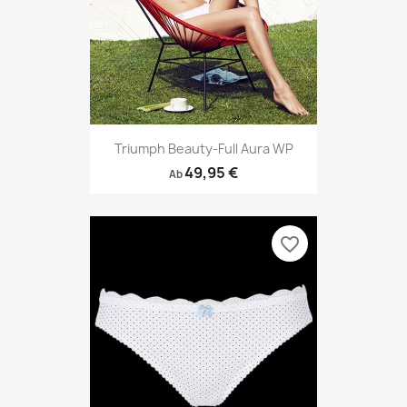
Triumph Beauty-Full Aura WP
49,95 €
Ab
favorite_border