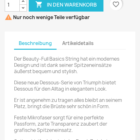

favorite_border
IN DEN WARENKORB

Nur noch wenige Teile verfügbar
Beschreibung
Artikeldetails
Der Beauty-Full Basics String hat ein modernes
Design und ist dank seiner Spitzeneinsätze
äußerst bequem und stylish.
Diese neue Dessous-Serie von Triumph bietet
Dessous für den Alltag in elegantem Look.
Er ist angenehm zu tragen alles bleibt an seinem
Platz, bringt die Brüste sehr schön in Form.
Feste Mikrofaser sorgt für eine perfekte
Passform, zarte Transparenz zaubert der
grafische Spitzeneinsatz.