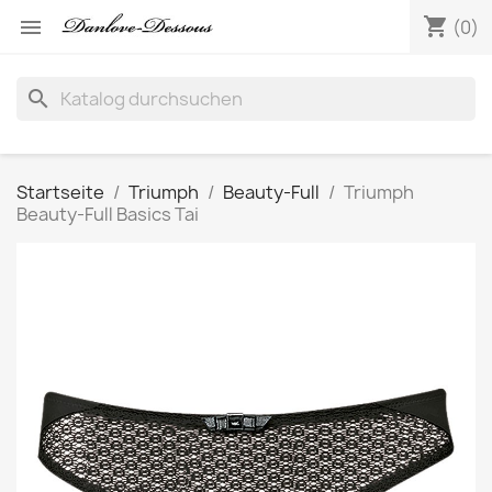
shopping_cart

(0)
search
Startseite
Triumph
Beauty-Full
Triumph
Beauty-Full Basics Tai