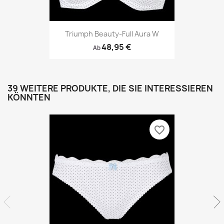
Triumph Beauty-Full Aura W
48,95 €
Ab
39 WEITERE PRODUKTE, DIE SIE INTERESSIEREN
KÖNNTEN
favorite_border