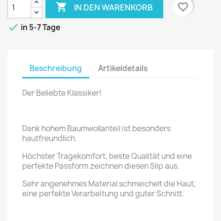

favorite_border
IN DEN WARENKORB

in 5-7 Tage
Beschreibung
Artikeldetails
Der Beliebte Klassiker!
Dank hohem Baumwollanteil ist besonders
hautfreundlich.
Höchster Tragekomfort, beste Qualität und eine
perfekte Passform zeichnen diesen Slip aus.
Sehr angenehmes Material schmeichelt die Haut,
eine perfekte Verarbeitung und guter Schnitt.