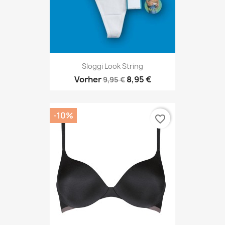
Sloggi Look String
Vorher
8,95 €
9,95 €
-10%
favorite_border