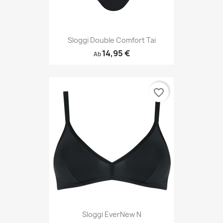
Sloggi Double Comfort Tai
14,95 €
Ab
favorite_border
Sloggi EverNew N