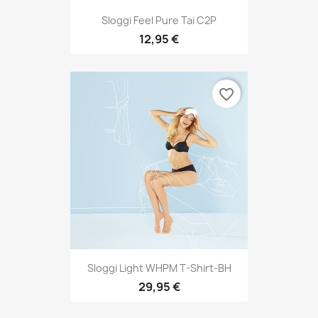
Sloggi Feel Pure Tai C2P
12,95 €
favorite_border
Sloggi Light WHPM T-Shirt-BH
29,95 €