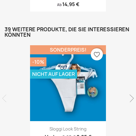
14,95 €
Ab
39 WEITERE PRODUKTE, DIE SIE INTERESSIEREN
KÖNNTEN
SONDERPREIS!
favorite_border
-10%
NICHT AUF LAGER
Sloggi Look String