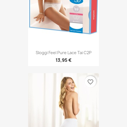
Sloggi Feel Pure Lace Tai C2P
13,95 €
favorite_border