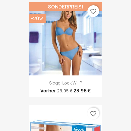
SONDERPREIS!
favorite_border
-20%
Sloggi Look WHP
Vorher
23,96 €
29,95 €
favorite_border