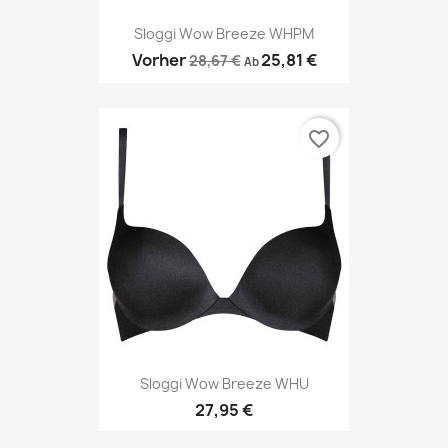
Sloggi Wow Breeze WHPM
Vorher
25,81 €
28,67 €
Ab
favorite_border
Sloggi Wow Breeze WHU
27,95 €