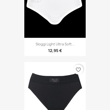
Sloggi Light Ultra Soft...
12,95 €
favorite_border