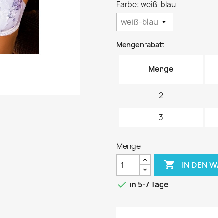
Farbe: weiß-blau
Mengenrabatt
Menge
2
3
Menge

IN DEN 

in 5-7 Tage