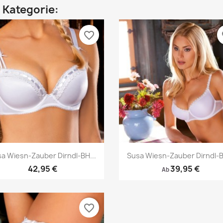
n Kategorie:
favorite_border
fa
Vorschau
Vorschau


a Wiesn-Zauber Dirndl-BH...
Susa Wiesn-Zauber Dirndl-B
42,95 €
39,95 €
Ab
favorite_border