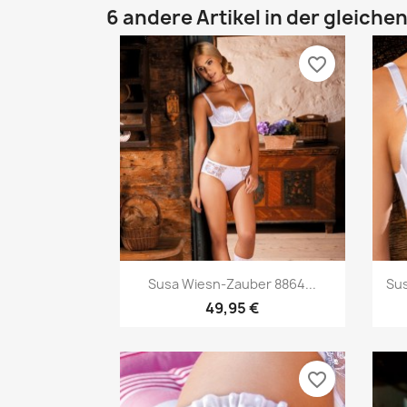
6 andere Artikel in der gleiche
favorite_border
Vorschau

Susa Wiesn-Zauber 8864...
Sus
49,95 €
favorite_border