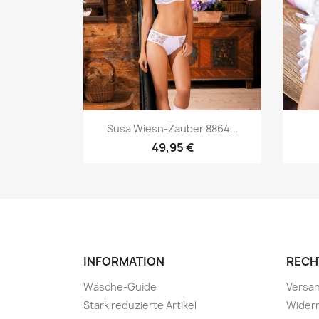
Vorschau

Susa Wiesn-Zauber 8864...
49,95 €
INFORMATION
RECH
Wäsche-Guide
Versa
Stark reduzierte Artikel
Wider