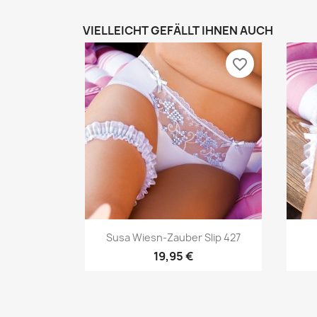
VIELLEICHT GEFÄLLT IHNEN AUCH
favorite_border
Vorschau

Susa Wiesn-Zauber Slip 427
19,95 €