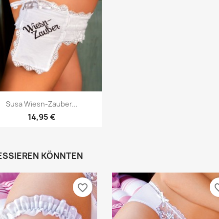
Vorschau

Susa Wiesn-Zauber...
14,95 €
RESSIEREN KÖNNTEN
favorite_border
favori