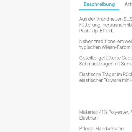
Beschreibung
Art
Aus der brandneuen SUSA
Fütterung, herausnehmba
Push-Up-Effekt.
Neben traditionellem wei
typischen Wiesn-Farbmix 
Geteilte, gefütterte Cup
Schmuckträger mit Schlei
Elastische Träger im Rüc
elastischer Tüllware mit 
Material: 41% Polyester
Elasthan
Pflege: Handwäsche