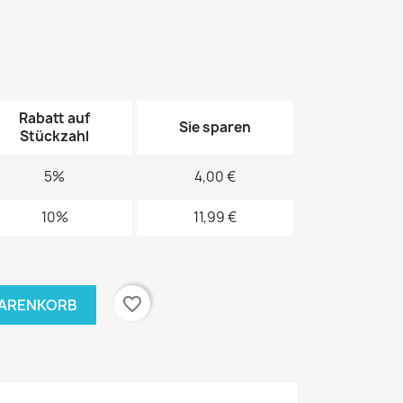
Rabatt auf
Sie sparen
Stückzahl
5%
4,00 €
10%
11,99 €
favorite_border
WARENKORB