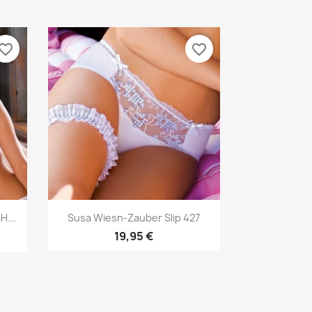
vorite_border
favorite_border
Vorschau

H...
Susa Wiesn-Zauber Slip 427
19,95 €