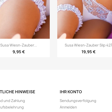
Vorschau
Vorschau


Susa Wiesn-Zauber...
Susa Wiesn-Zauber Slip 42
9,95 €
19,95 €
TLICHE HINWEISE
IHR KONTO
nd und Zahlung
Sendungsverfolgung
rufsbelehrung
Anmelden