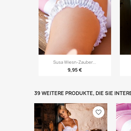
Vorschau

Susa Wiesn-Zauber...
9,95 €
39 WEITERE PRODUKTE, DIE SIE INTE
favorite_border