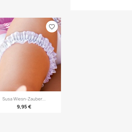
favorite_border
Vorschau

Susa Wiesn-Zauber...
9,95 €