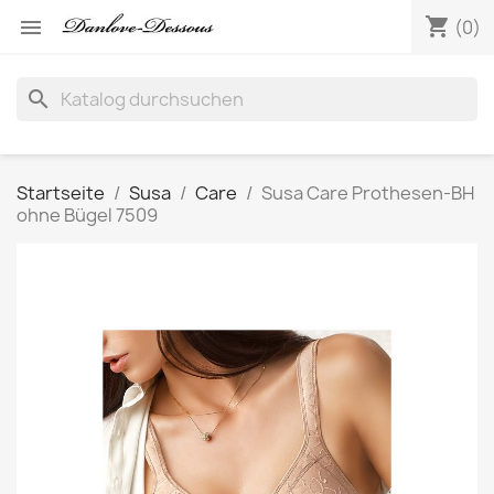
shopping_cart

(0)
search
Startseite
Susa
Care
Susa Care Prothesen-BH
ohne Bügel 7509