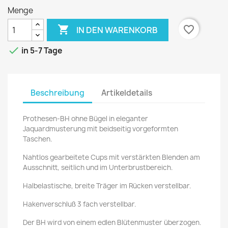
Menge

favorite_border
IN DEN WARENKORB

in 5-7 Tage
Beschreibung
Artikeldetails
Prothesen-BH ohne Bügel in eleganter
Jaquardmusterung mit beidseitig vorgeformten
Taschen.
Nahtlos gearbeitete Cups mit verstärkten Blenden am
Ausschnitt, seitlich und im Unterbrustbereich.
Halbelastische, breite Träger im Rücken verstellbar.
Hakenverschluß 3 fach verstellbar.
Der BH wird von einem edlen Blütenmuster überzogen.