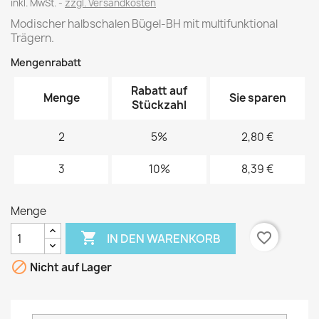
inkl. MwSt.
zzgl. Versandkosten
Modischer halbschalen Bügel-BH mit multifunktional
Trägern.
Mengenrabatt
Rabatt auf
Menge
Sie sparen
Stückzahl
2
5%
2,80 €
3
10%
8,39 €
Menge

favorite_border
IN DEN WARENKORB

Nicht auf Lager