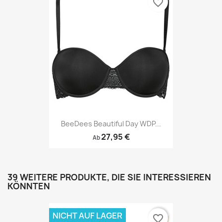
favorite_border
BeeDees Beautiful Day WDP...
27,95 €
Ab
39 WEITERE PRODUKTE, DIE SIE INTERESSIEREN
KÖNNTEN
NICHT AUF LAGER
favorite_border