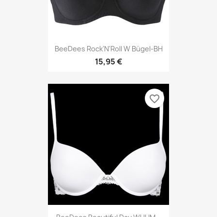
BeeDees Rock'N'Roll W Bügel-BH
15,95 €
favorite_border