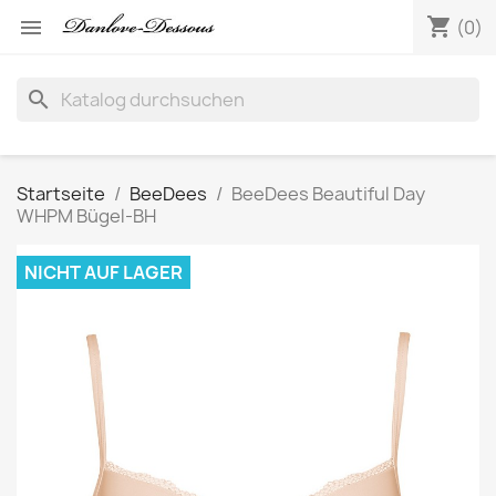
shopping_cart

(0)
search
Startseite
BeeDees
BeeDees Beautiful Day
WHPM Bügel-BH
NICHT AUF LAGER