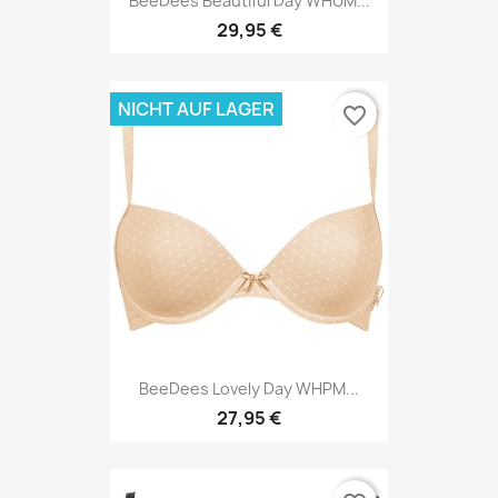
BeeDees Beautiful Day WHUM...
29,95 €
NICHT AUF LAGER
favorite_border
BeeDees Lovely Day WHPM...
27,95 €